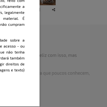
to, feito com
cificamente a
ís, legalmente
 material. É
e não cumpram
dade sobre a
de acesso - ou
que não tenha
ação em paz e bem feliz com isso, mas
cordará também
ade sim de casar…
gir direitos de
agens e texto)
ou habilidade secreta que poucos conhecem,
ca?
sitado que você já teve vontade de