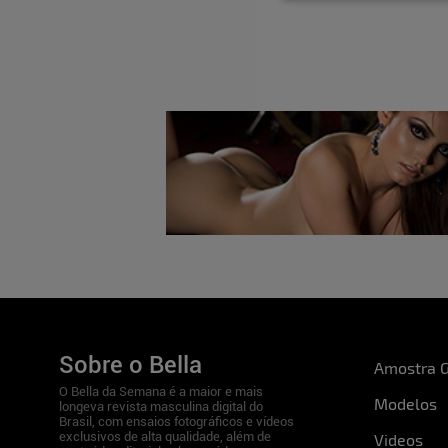
Quadril:
110
Cintura:
60
Busto:
92
Pés:
37
Como você se descreveria para que nossos 
conhecer melhor?
Sou uma pessoa independente, estratégica,
alto, tanto pra mim quanto pros outros, sou
também tenho meus momentos mais introsp
me considero bem comunicativa e engraçad
Tem alguma curiosidade ou detalhe sobre 
Sobre o Bella
Amostra G
imagina?
O Bella da Semana é a maior e mais
Modelos
Eu cozinho desde os meus 10 anos de idade,
longeva revista masculina digital do
Brasil, com ensaios fotográficos e vídeos
minha agradar as pessoas com o paladar.
exclusivos de alta qualidade, além de
Videos