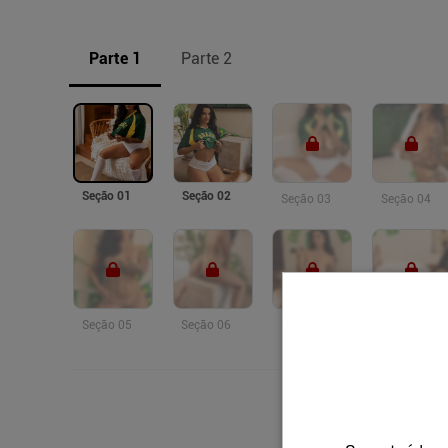
Parte 1
Parte 2
Seção 01
Seção 02
Seção 03
Seção 04
Seção 05
Seção 06
Seção 07
Seção 08