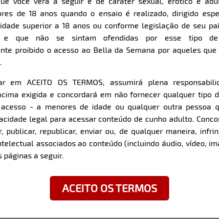
ue você verá a seguir é de caráter sexual, erótico e adul
res de 18 anos quando o ensaio é realizado, dirigido espe
Item
Super Zoom
dade superior a 18 anos ou conforme legislação de seu pa
1
s e que não se sintam ofendidas por esse tipo de
of
nte proibido o acesso ao Bella da Semana por aqueles qu
8
.
car em ACEITO OS TERMOS, assumirá plena responsabili
z com a modelo:
cima exigida e concordará em não fornecer qualquer tipo 
e acesso - a menores de idade ou qualquer outra pessoa 
Totalmente solteira! Cor
pacidade legal para acessar conteúdo de cunho adulto. Con
confesso que tenho vont
nta Maria / RS
 publicar, republicar, enviar ou, de qualquer maneira, infrin
ntelectual associados ao conteúdo (incluindo áudio, vídeo, im
a / SC
Você tem algum talento 
 páginas a seguir.
mas que te faz sentir úni
Sou bem elástica rs
ACEITO OS TERMOS
Qual é o fetiche mais inu
experimentar?