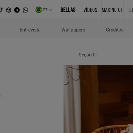
PT
BELLAS
VÍDEOS
MAKING OF
L
Entrevista
Wallpapers
Créditos
Seção 01
il
o