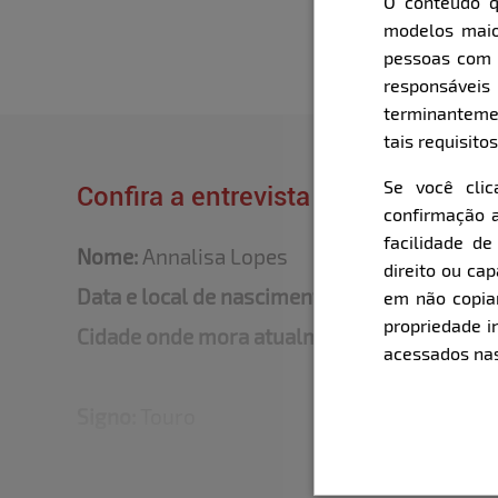
O conteúdo q
modelos maio
pessoas com i
responsávei
terminanteme
tais requisitos
Se você cli
Confira a entrevista que o Bella fe
confirmação a
facilidade d
Nome:
Annalisa Lopes
direito ou ca
Data e local de nascimento:
19/05/1998 - Sa
em não copiar,
propriedade i
Cidade onde mora atualmente:
Praia do Ros
acessados nas
Signo:
Touro
Altura:
1,72