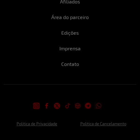
futebol.
Afiliados
Qual parte do seu corpo você mais gosta?
Área do parceiro
Bumbum.
Edições
Imprensa
O que é preciso para te conquistar?
Ser bom de papo, paciente eu diria kkkkk
Contato
muito cheiroso e ter aquele sorriso lindo.
Qual é o seu status de relacionamento
neste momento?
Solteiríssima!
Politica de Privacidade
Politica de Cancelamento
Já fez ménage? Caso não, toparia?