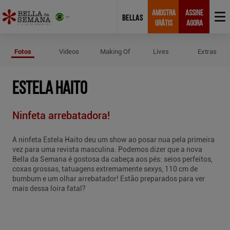
AMOSTRA
ASSINE
BELLAS
GRÁTIS
AGORA
Fotos de Estela Haito
Fotos
Videos
Making Of
Lives
Extras
ESTELA HAITO
Ninfeta arrebatadora!
A ninfeta Estela Haito deu um show ao posar nua pela primeira
vez para uma revista masculina. Podemos dizer que a nova
Bella da Semana é gostosa da cabeça aos pés: seios perfeitos,
coxas grossas, tatuagens extremamente sexys, 110 cm de
bumbum e um olhar arrebatador! Estão preparados para ver
mais dessa loira fatal?