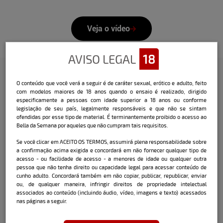
Veja o vídeo
AVISO LEGAL
18
O conteúdo que você verá a seguir é de caráter sexual, erótico e adulto, feito
Confira a entrevista que o Bella
com modelos maiores de 18 anos quando o ensaio é realizado, dirigido
especificamente a pessoas com idade superior a 18 anos ou conforme
fez com a modelo:
legislação de seu país, legalmente responsáveis e que não se sintam
ofendidas por esse tipo de material. É terminantemente proibido o acesso ao
Nome:
Estela Haito
Bella da Semana por aqueles que não cumpram tais requisitos.
Data e local de nascimento:
18/02/2001 -
Se você clicar em ACEITO OS TERMOS, assumirá plena responsabilidade sobre
a confirmação acima exigida e concordará em não fornecer qualquer tipo de
Ampère / PR
acesso - ou facilidade de acesso - a menores de idade ou qualquer outra
pessoa que não tenha direito ou capacidade legal para acessar conteúdo de
Cidade onde mora atualmente:
São Paulo /
cunho adulto. Concordará também em não copiar, publicar, republicar, enviar
SP
ou, de qualquer maneira, infringir direitos de propriedade intelectual
associados ao conteúdo (incluindo áudio, vídeo, imagens e texto) acessados
nas páginas a seguir.
Signo:
Peixes