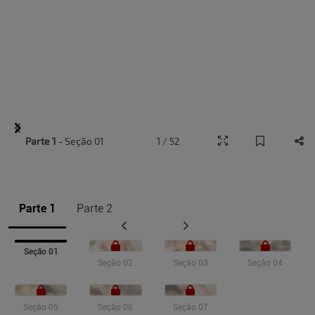
Item
Parte 1
- Seção 01
1 / 52
1
of
9
Parte 1
Parte 2
Seção 01
Seção 02
Seção 03
Seção 04
Seção 05
Seção 06
Seção 07