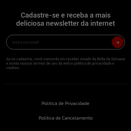
forte kkk) passo os meus tempos livres
geralmente dormindo ou em algum lugar
bem relaxante.
Cadastre-se e receba a mais
deliciosa newsletter da internet
Descreva-se em três palavras:
Simpática, extrovertida e cheirosa.
Ao se cadastrar, você concorda em receber emails da Bella da Semana
e aceita nossos termos de uso da web e política de privacidade e
Além de modelo, você tem outra
cookies.
profissão?
Sou maquiadora.
Politica de Privacidade
Quando o assunto é futebol, torce para
algum time?
Politica de Cancelamento
Confesso que não sou muito ligada em