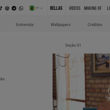
PT
BELLAS
VÍDEOS
MAKING OF
L
Entrevista
Wallpapers
Créditos
Seção 01
ção