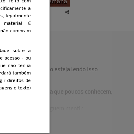
to, feito com
cificamente a
ís, legalmente
 material. É
e não cumpram
dade sobre a
de acesso - ou
que não tenha
or da minha vida não esteja lendo isso
cordará também
gir direitos de
agens e texto)
ou habilidade secreta que poucos conhecem,
ca?
 comigo, não conseguem mentir.
sitado que você já teve vontade de