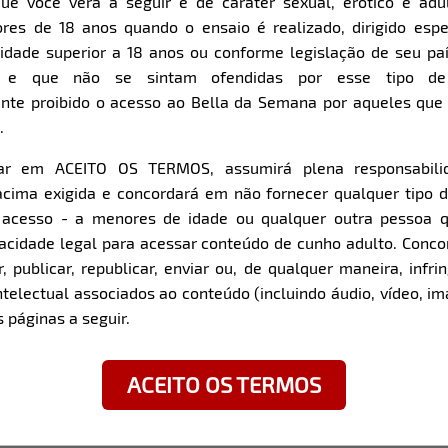
ue você verá a seguir é de caráter sexual, erótico e adul
res de 18 anos quando o ensaio é realizado, dirigido espe
Item
Super Zoom
dade superior a 18 anos ou conforme legislação de seu pa
1
s e que não se sintam ofendidas por esse tipo de
of
nte proibido o acesso ao Bella da Semana por aqueles qu
8
.
car em ACEITO OS TERMOS, assumirá plena responsabili
z com a modelo:
cima exigida e concordará em não fornecer qualquer tipo 
e acesso - a menores de idade ou qualquer outra pessoa 
Solteira, quem sabe o am
pacidade legal para acessar conteúdo de cunho adulto. Con
agora?
rinhos / SP
 publicar, republicar, enviar ou, de qualquer maneira, infrin
ntelectual associados ao conteúdo (incluindo áudio, vídeo, im
P
Você tem algum talento 
 páginas a seguir.
mas que te faz sentir úni
As pessoas quando estão
ACEITO OS TERMOS
Qual é o fetiche mais inu
experimentar?