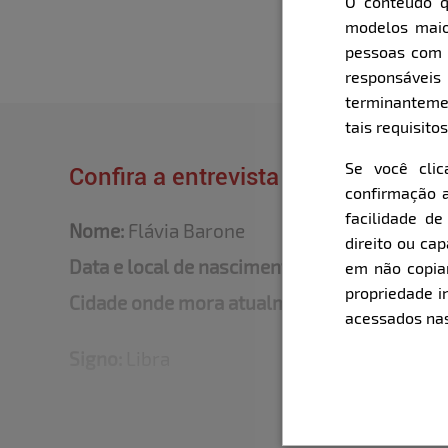
O conteúdo q
modelos maio
pessoas com i
responsávei
terminanteme
tais requisitos
Se você cli
Confira a entrevista que o Bella fe
confirmação a
facilidade d
Nome:
Flávia Barone
direito ou ca
Data e local de nascimento:
20/10/2000 - Ou
em não copiar,
propriedade i
Cidade onde mora atualmente:
Ourinhos / S
acessados nas
Signo:
Libra
Altura:
1,67