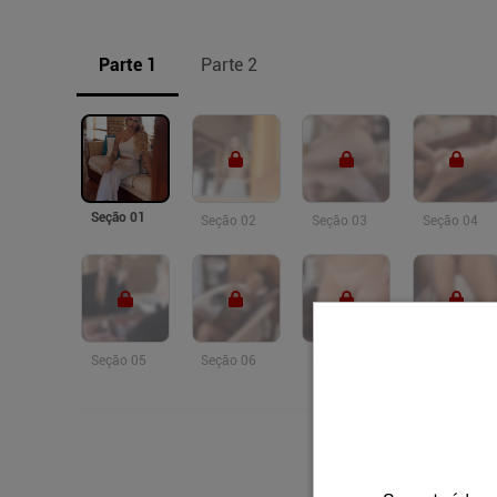
Parte 1
Parte 2
Seção 01
Seção 02
Seção 03
Seção 04
Seção 05
Seção 06
Seção 07
Seção 08