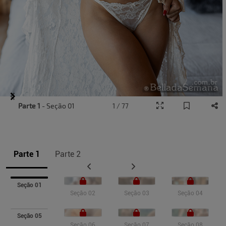
Item
Parte 1
- Seção 01
1 / 77
1
of
10
Parte 1
Parte 2
Seção 01
Seção 02
Seção 03
Seção 04
Seção 05
Seção 06
Seção 07
Seção 08