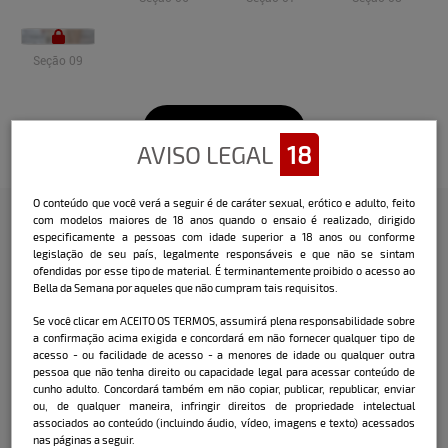
Seção 09
Veja o vídeo
AVISO LEGAL
18
O conteúdo que você verá a seguir é de caráter sexual, erótico e adulto, feito
com modelos maiores de 18 anos quando o ensaio é realizado, dirigido
especificamente a pessoas com idade superior a 18 anos ou conforme
Confira a entrevista que o Bella
legislação de seu país, legalmente responsáveis e que não se sintam
ofendidas por esse tipo de material. É terminantemente proibido o acesso ao
fez com a modelo:
Bella da Semana por aqueles que não cumpram tais requisitos.
Nome:
Gabby Pelentir
Se você clicar em ACEITO OS TERMOS, assumirá plena responsabilidade sobre
a confirmação acima exigida e concordará em não fornecer qualquer tipo de
acesso - ou facilidade de acesso - a menores de idade ou qualquer outra
Data e local de nascimento: 1
4/05/1991 -
pessoa que não tenha direito ou capacidade legal para acessar conteúdo de
Catanduvas / SC
cunho adulto. Concordará também em não copiar, publicar, republicar, enviar
ou, de qualquer maneira, infringir direitos de propriedade intelectual
Cidade onde mora atualmente:
associados ao conteúdo (incluindo áudio, vídeo, imagens e texto) acessados
Catanduvas / SC
nas páginas a seguir.