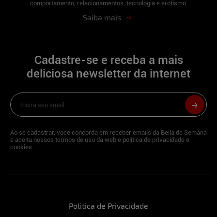
comportamento, relacionamentos, tecnologia e erotismo.
Uma mulher que sabe se cuidar e se amar.
Saiba mais
Além de brilhar como modelo, você tem
outra profissão?
Cadastre-se e receba a mais
Empresária e Influenciadora Digital, eleita
Musa do Universo Brasil 2025.
deliciosa newsletter da internet
Qual é o segredo para manter suas curvas
irresistíveis? Alguma atividade física ou
esporte favorito?
Ao se cadastrar, você concorda em receber emails da Bella da Semana
Alimentação regrada, respiração
e aceita nossos termos de uso da web e política de privacidade e
adequada e musculação. Além é claro de
cookies.
manter a mente com muita positividade.
Como foi a experiência de participar da
nossa live e sentir a energia e o desejo dos
espectadores?
Politica de Privacidade