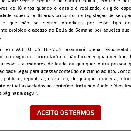
ue você verá a seguir é de caráter sexual, erótico e adul
res de 18 anos quando o ensaio é realizado, dirigido espe
Item
Super Zoom
dade superior a 18 anos ou conforme legislação de seu pa
1
s e que não se sintam ofendidas por esse tipo de
of
nte proibido o acesso ao Bella da Semana por aqueles qu
9
.
car em ACEITO OS TERMOS, assumirá plena responsabili
z com a modelo:
cima exigida e concordará em não fornecer qualquer tipo 
e acesso - a menores de idade ou qualquer outra pessoa 
pacidade legal para acessar conteúdo de cunho adulto. Con
Qual a música perfeita pa
zinho / SP
 publicar, republicar, enviar ou, de qualquer maneira, infrin
Sensuais.
ntelectual associados ao conteúdo (incluindo áudio, vídeo, im
/ SP
 páginas a seguir.
Conta pra gente o que te
Alguém que consiga me 
ACEITO OS TERMOS
Você tem alguma fantasia