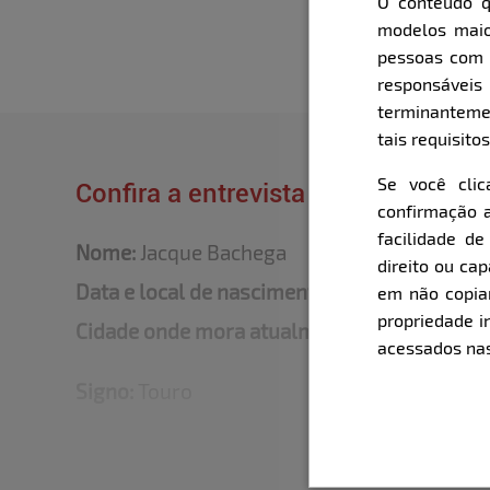
O conteúdo q
modelos maio
pessoas com i
responsávei
terminanteme
tais requisitos
Se você cli
Confira a entrevista que o Bella fe
confirmação a
facilidade d
Nome:
Jacque Bachega
direito ou ca
Data e local de nascimento:
19/05/86 Sertão
em não copiar,
propriedade i
Cidade onde mora atualmente:
Sertãozinho 
acessados nas
Signo:
Touro
Altura:
1,65