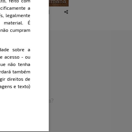
to, feito com
cificamente a
ís, legalmente
 material. É
e não cumpram
dade sobre a
de acesso - ou
que não tenha
cordará também
ra curtir na hora h?
gir direitos de
agens e texto)
 deixa muito excitada?
seduzir…
 erótica? Já realizou?