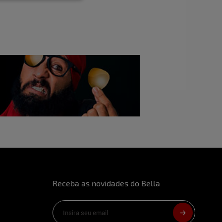
as fantasias.
uzir de forma espontânea com naturalidade.
que você já fez?
ncontrar alguém especial.
urbação feminina?
e gosto, a mulher antes de tudo precisa
 sexuais? Quais?
Receba as novidades do Bella
 algemas.