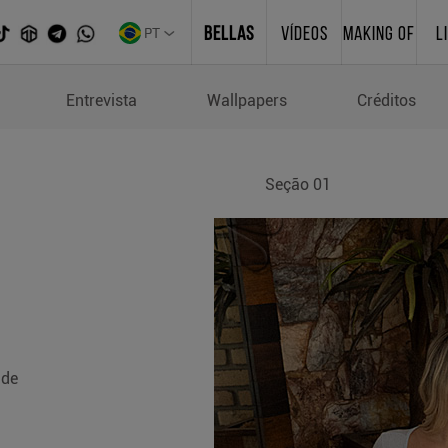
PT
BELLAS
VÍDEOS
MAKING OF
L
a
Entrevista
Wallpapers
Créditos
Seção 01
 de