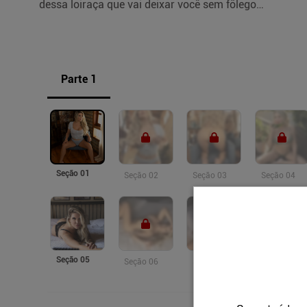
dessa loiraça que vai deixar você sem fôlego…
Parte 1
Seção 01
Seção 02
Seção 03
Seção 04
Seção 05
Seção 06
Seção 07
Seção 08