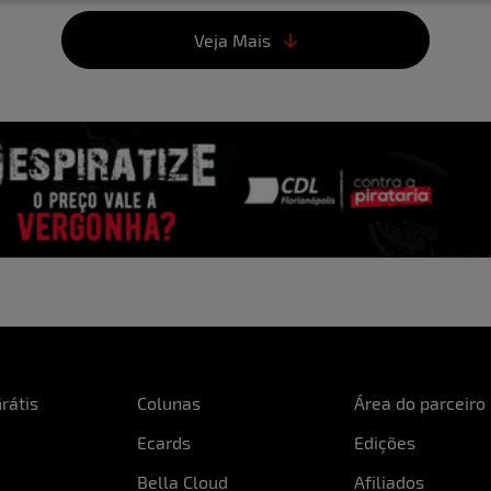
Já realizei todas as minh
Veja Mais
Para você, ser sexy é:
É ter postura, saber sed
Qual foi a maior loucura 
uco sobre você:
Atravessar o país para e
 mãe de uma adolescente
r na tranquilidade do
O que você acha da mast
lia. Sou estudante de
Acho muito interessante 
 então quando não gosto
conhecer seu corpo.
eber a mesma coisa ao
to de mim pois me acham
e melhor em mim.
Curte uns brinquedinhos
rátis
Colunas
Área do parceiro
Curto, vibrador, plugs e
Ecards
Edições
Bella Cloud
Afiliados