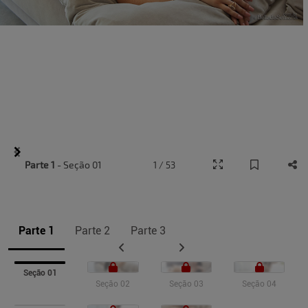
Item
Parte 1
- Seção 01
1 / 53
1
of
10
Parte 1
Parte 2
Parte 3
Seção 01
Seção 02
Seção 03
Seção 04