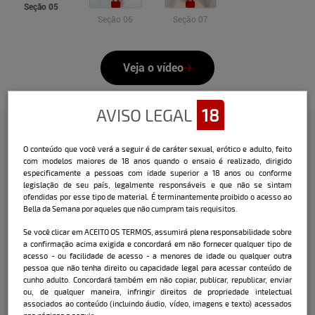
Seção 05
Seção 06
Seção 07
Veja o vídeo
AVISO LEGAL
18
O conteúdo que você verá a seguir é de caráter sexual, erótico e adulto, feito
Confira a entrevista que o Bella
com modelos maiores de 18 anos quando o ensaio é realizado, dirigido
fez com a modelo:
especificamente a pessoas com idade superior a 18 anos ou conforme
legislação de seu país, legalmente responsáveis e que não se sintam
ofendidas por esse tipo de material. É terminantemente proibido o acesso ao
Nome: Kalinka Rocha.
Bella da Semana por aqueles que não cumpram tais requisitos.
Data e local de nascimento: 20 de
fevereiro de 1996, em Porto Alegre (RS).
Se você clicar em ACEITO OS TERMOS, assumirá plena responsabilidade sobre
Cidade onde mora: Balneário Camboriú
a confirmação acima exigida e concordará em não fornecer qualquer tipo de
acesso - ou facilidade de acesso - a menores de idade ou qualquer outra
(SC).
pessoa que não tenha direito ou capacidade legal para acessar conteúdo de
Signo: peixes.
cunho adulto. Concordará também em não copiar, publicar, republicar, enviar
ou, de qualquer maneira, infringir direitos de propriedade intelectual
Medidas
associados ao conteúdo (incluindo áudio, vídeo, imagens e texto) acessados
Altura: 1,65 m.