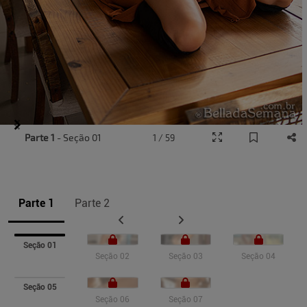
Item
Parte 1
- Seção 01
1 / 59
1
of
10
Parte 1
Parte 2
Seção 01
Seção 02
Seção 03
Seção 04
Seção 05
Seção 06
Seção 07