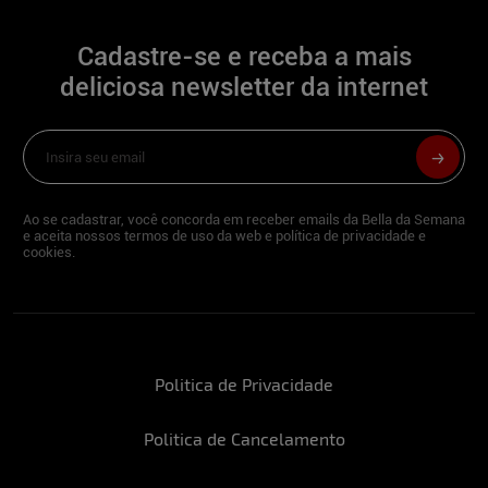
surpreenda, me domine e amo ser a
dominadora algumas vezes. Tenho 23
anos bem vividos e aproveitados, vivi
Cadastre-se e receba a mais
esses 23 anos mais do que muitos com
deliciosa newsletter da internet
mais idade por aí, sempre faço tudo que
tenho vontade afinal a vida é uma só. Amo
a praia, verão, calor, diversão e curtição,
amo viver!
Você pratica esportes? Quais?
Ao se cadastrar, você concorda em receber emails da Bella da Semana
e aceita nossos termos de uso da web e política de privacidade e
cookies.
Já pratiquei vôlei, atualmente musculação
às vezes.
O que você gosta de fazer no seu dia de
folga?
Politica de Privacidade
No verão ir à praia, no inverno sair para
comer.
Politica de Cancelamento
Quando o assunto é futebol, torce para