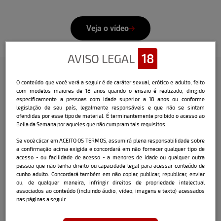
Veja o vídeo
AVISO LEGAL
18
O conteúdo que você verá a seguir é de caráter sexual, erótico e adulto, feito
Confira a entrevista que o Bella
com modelos maiores de 18 anos quando o ensaio é realizado, dirigido
especificamente a pessoas com idade superior a 18 anos ou conforme
fez com a modelo:
legislação de seu país, legalmente responsáveis e que não se sintam
ofendidas por esse tipo de material. É terminantemente proibido o acesso ao
Nome:
Letícia Souza
Bella da Semana por aqueles que não cumpram tais requisitos.
Data e local de nascimento:
25/11/97 - São
Se você clicar em ACEITO OS TERMOS, assumirá plena responsabilidade sobre
a confirmação acima exigida e concordará em não fornecer qualquer tipo de
José / SC
acesso - ou facilidade de acesso - a menores de idade ou qualquer outra
pessoa que não tenha direito ou capacidade legal para acessar conteúdo de
Cidade onde mora atualmente:
cunho adulto. Concordará também em não copiar, publicar, republicar, enviar
Florianópolis /SC
ou, de qualquer maneira, infringir direitos de propriedade intelectual
associados ao conteúdo (incluindo áudio, vídeo, imagens e texto) acessados
nas páginas a seguir.
Signo:
Sagitário