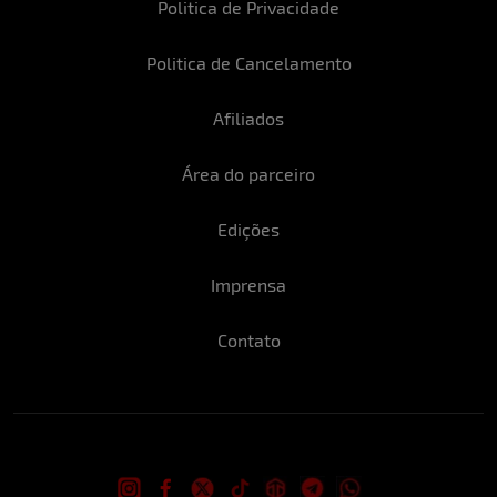
Um sinônimo para o Natal:
Família, meu
Politica de Privacidade
bem maior.
Politica de Cancelamento
Um gesto importante:
Compaixão
Um sentimento:
Gratidão
Afiliados
Se pudesse fazer qualquer pedido ao
Área do parceiro
Papai Noel, o que pediria?
Ter as pessoas
que eu amo mais perto!
Edições
O melhor presente que recebeu:
Minha
viagem para Argentina.
Imprensa
Qual o drink que melhor acompanha a
festa?
Vinho, sem dúvidas!
Contato
Neste Natal você sentaria no colo de:
Da
mamãe Noel Bruna Corrêa hehehe
Você sabe que é um belo presente de
Natal para os fãs do Bella da Semana, não
é?!
Acredito que sim, tenho recebido