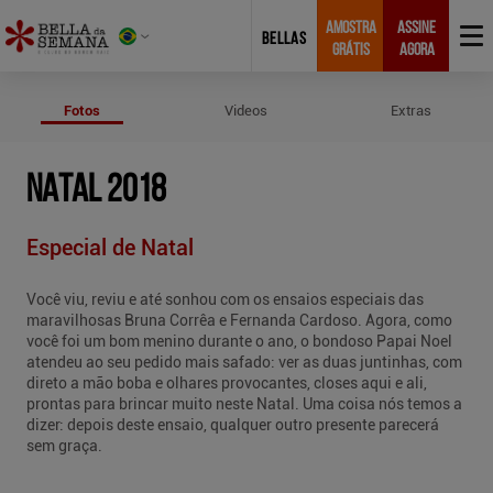
AMOSTRA
ASSINE
BELLAS
GRÁTIS
AGORA
Fotos de Natal 2018
Fotos
Videos
Extras
NATAL 2018
Especial de Natal
Você viu, reviu e até sonhou com os ensaios especiais das
maravilhosas Bruna Corrêa e Fernanda Cardoso. Agora, como
você foi um bom menino durante o ano, o bondoso Papai Noel
atendeu ao seu pedido mais safado: ver as duas juntinhas, com
direto a mão boba e olhares provocantes, closes aqui e ali,
prontas para brincar muito neste Natal. Uma coisa nós temos a
dizer: depois deste ensaio, qualquer outro presente parecerá
sem graça.