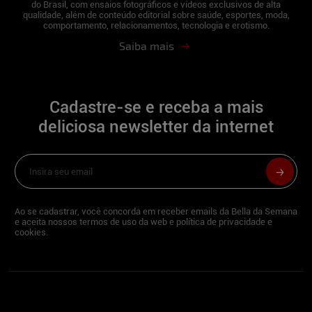
do Brasil, com ensaios fotográficos e vídeos exclusivos de alta
Eles é que são um grande presente pra
qualidade, além de conteúdo editorial sobre saúde, esportes, moda,
mim!! O carinho, e a fidelidade dos fãs do
comportamento, relacionamentos, tecnologia e erotismo.
Bella são incríveis com as modelos, eu
Saiba mais
fico impressionada.!
Neste Natal você sentaria no colo de:
De
todos que assinarem o bella da semana
Cadastre-se e receba a mais
para prestigiar o meu ensaio e mandarem
muitos elogios !!!
deliciosa newsletter da internet
Fernanda Cardoso:
Como você costuma comemorar o Natal?
Ao se cadastrar, você concorda em receber emails da Bella da Semana
Passo o Natal sempre em família, fazemos
e aceita nossos termos de uso da web e política de privacidade e
cookies.
uma festa grande e minha família vem
toda para Floripa.
O que acha mais legal nesta época do ano?
Poder ver toda minha família reunida.