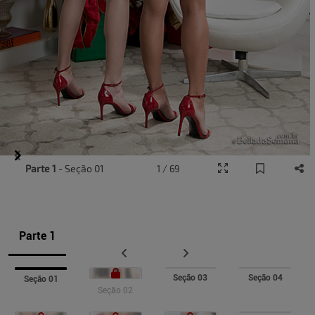
Item
Parte 1
- Seção 01
1 / 69
1
of
9
Parte 1
Seção 03
Seção 04
Seção 01
Seção 02