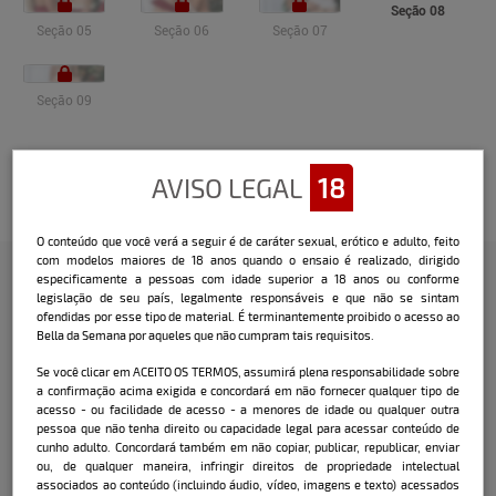
Seção 08
Seção 05
Seção 06
Seção 07
Seção 09
Veja o vídeo
AVISO LEGAL
18
O conteúdo que você verá a seguir é de caráter sexual, erótico e adulto, feito
com modelos maiores de 18 anos quando o ensaio é realizado, dirigido
especificamente a pessoas com idade superior a 18 anos ou conforme
legislação de seu país, legalmente responsáveis e que não se sintam
Confira a entrevista que o Bella
ofendidas por esse tipo de material. É terminantemente proibido o acesso ao
Bella da Semana por aqueles que não cumpram tais requisitos.
fez com a modelo:
Se você clicar em ACEITO OS TERMOS, assumirá plena responsabilidade sobre
a confirmação acima exigida e concordará em não fornecer qualquer tipo de
Bruna Corrêa:
acesso - ou facilidade de acesso - a menores de idade ou qualquer outra
pessoa que não tenha direito ou capacidade legal para acessar conteúdo de
Como você costuma comemorar o
cunho adulto. Concordará também em não copiar, publicar, republicar, enviar
Natal?
Costumo comemorar
ou, de qualquer maneira, infringir direitos de propriedade intelectual
tradicionalmente com a minha família em
associados ao conteúdo (incluindo áudio, vídeo, imagens e texto) acessados