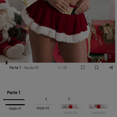
Item
Parte 1
- Seção 01
1 / 73
1
of
7
Parte 1
Seção 02
Seção 01
Seção 03
Seção 04