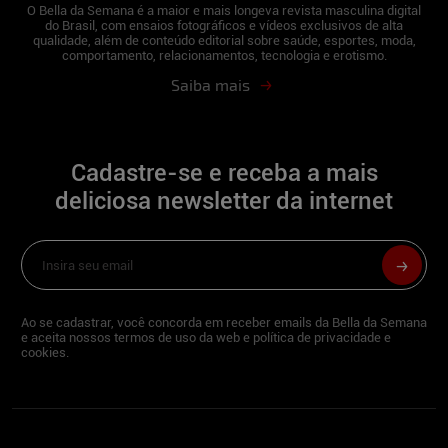
adorei).
O Bella da Semana é a maior e mais longeva revista masculina digital
do Brasil, com ensaios fotográficos e vídeos exclusivos de alta
O melhor presente que recebeu:
qualidade, além de conteúdo editorial sobre saúde, esportes, moda,
comportamento, relacionamentos, tecnologia e erotismo.
Meus fãs. Eles é que são um grande
Saiba mais
presente pra mim!! O carinho, e a
fidelidade dos fãs do Bella são incríveis
com as modelos, eu fico impressionada.!
Cadastre-se e receba a mais
Neste Natal você sentaria no colo de:
deliciosa newsletter da internet
De todos que assinarem o bella da
semana para prestigiar o meu ensaio e
mandarem muitos elogios !!!
Ao se cadastrar, você concorda em receber emails da Bella da Semana
e aceita nossos termos de uso da web e política de privacidade e
cookies.