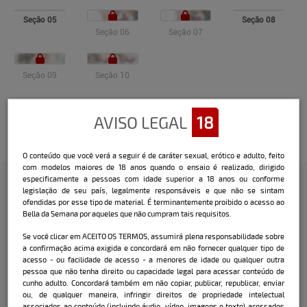
Seção 05
Seção 08
Seção 06
Seção 07
Seção 09
Seção 10
AVISO LEGAL
18
Veja o vídeo
O conteúdo que você verá a seguir é de caráter sexual, erótico e adulto, feito
com modelos maiores de 18 anos quando o ensaio é realizado, dirigido
especificamente a pessoas com idade superior a 18 anos ou conforme
legislação de seu país, legalmente responsáveis e que não se sintam
ofendidas por esse tipo de material. É terminantemente proibido o acesso ao
Confira a entrevista que o Bella
Bella da Semana por aqueles que não cumpram tais requisitos.
fez com a modelo:
Se você clicar em ACEITO OS TERMOS, assumirá plena responsabilidade sobre
a confirmação acima exigida e concordará em não fornecer qualquer tipo de
Como você costuma comemorar o Natal?
acesso - ou facilidade de acesso - a menores de idade ou qualquer outra
pessoa que não tenha direito ou capacidade legal para acessar conteúdo de
Costumo comemorar tradicionalmente
cunho adulto. Concordará também em não copiar, publicar, republicar, enviar
com a minha família em uma ceia na
ou, de qualquer maneira, infringir direitos de propriedade intelectual
associados ao conteúdo (incluindo áudio, vídeo, imagens e texto) acessados