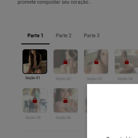
promete conquistar seu coração...
Parte 1
Parte 2
Parte 3
Seção 01
Seção 02
Seção 03
Seção 04
Seção 05
Seção 06
Seção 07
Seção 08