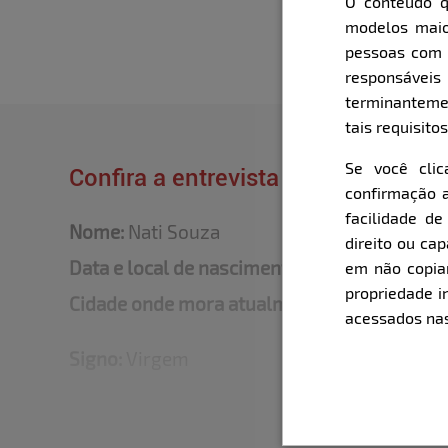
O conteúdo q
modelos maio
pessoas com i
responsávei
terminanteme
tais requisitos
Se você cli
Confira a entrevista que o Bella fe
confirmação a
facilidade d
Nome:
Nati Souza
direito ou ca
Data e local de nascimento:
04/09/1997 - Fl
em não copiar,
propriedade i
Cidade onde mora atualmente:
São José
acessados nas
Signo:
Virgem
Medidas