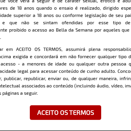
ue você verá a seguir é de caráter sexual, erótico e adul
res de 18 anos quando o ensaio é realizado, dirigido espe
Item
Super Zoom
dade superior a 18 anos ou conforme legislação de seu pa
1
s e que não se sintam ofendidas por esse tipo de
of
nte proibido o acesso ao Bella da Semana por aqueles qu
10
.
car em ACEITO OS TERMOS, assumirá plena responsabili
z com a modelo:
cima exigida e concordará em não fornecer qualquer tipo 
e acesso - a menores de idade ou qualquer outra pessoa 
Curto muito Pagode.
pacidade legal para acessar conteúdo de cunho adulto. Con
orianópolis / SC
 publicar, republicar, enviar ou, de qualquer maneira, infrin
ntelectual associados ao conteúdo (incluindo áudio, vídeo, im
Não abro mão de…
 páginas a seguir.
Ser independente.
O que é preciso para te c
ACEITO OS TERMOS
Um homem precisa ser ser