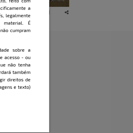
to, feito com
cificamente a
ís, legalmente
 material. É
e não cumpram
dade sobre a
de acesso - ou
que não tenha
cordará também
gir direitos de
agens e texto)
onquistar?
 educado, gentil e sincero.