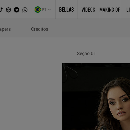
PT
BELLAS
VÍDEOS
MAKING OF
L
apers
Créditos
Seção 01