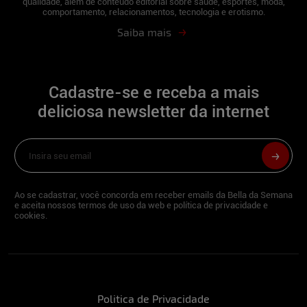
qualidade, além de conteúdo editorial sobre saúde, esportes, moda,
comportamento, relacionamentos, tecnologia e erotismo.
Saiba mais
Conte alguma curiosidade sobre você...
Tenho mania de andar nua pela casa, o que
acaba sendo engraçado... Quando morei
com uma amiga no final do ano passado,
Cadastre-se e receba a mais
ela se assustava kkk
deliciosa newsletter da internet
O que você faz para manter esse corpão?
Costumo correr 2 vezes por semana e
tomo muitas vitaminas.
Ao se cadastrar, você concorda em receber emails da Bella da Semana
e aceita nossos termos de uso da web e política de privacidade e
cookies.
Defina sua personalidade em três
palavras…
Força, coragem e determinação!
Politica de Privacidade
Qual foi o lugar mais exótico que você já