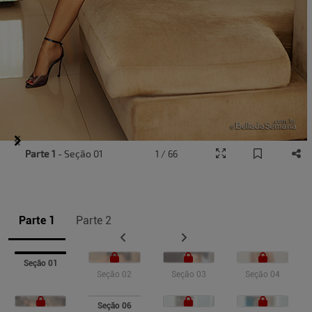
Item
Parte 1
- Seção 01
1 / 66
1
of
11
Parte 1
Parte 2
Seção 01
Seção 02
Seção 03
Seção 04
Seção 06