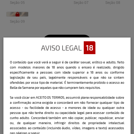
Seção 05
Seção 07
Seção 08
Seção 09
Veja o vídeo
AVISO LEGAL
18
O conteúdo que você verá a seguir é de caráter sexual, erótico e adulto, feito
com modelos maiores de 18 anos quando o ensaio é realizado, dirigido
especificamente a pessoas com idade superior a 18 anos ou conforme
legislação de seu país, legalmente responsáveis e que não se sintam
Confira a entrevista que o Bella
ofendidas por esse tipo de material. É terminantemente proibido o acesso ao
fez com a modelo:
Bella da Semana por aqueles que não cumpram tais requisitos.
Se você clicar em ACEITO OS TERMOS, assumirá plena responsabilidade sobre
Delicada, rosto de bonequinha e corpo perfeito.
a confirmação acima exigida e concordará em não fornecer qualquer tipo de
Paula Fernandes é uma bela estudante (no maior
acesso - ou facilidade de acesso - a menores de idade ou qualquer outra
estilo ninfetinha) que deixou os seguidores
pessoa que não tenha direito ou capacidade legal para acessar conteúdo de
enlouquecidos durante o ensaio ao vivo! Essa
cunho adulto. Concordará também em não copiar, publicar, republicar, enviar
curitibana tem mania de andar nua pela casa, já
ou, de qualquer maneira, infringir direitos de propriedade intelectual
transou na beira de uma cachoeira e adora
associados ao conteúdo (incluindo áudio, vídeo, imagens e texto) acessados
nas páginas a seguir.