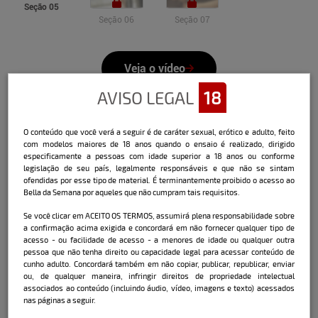
Seção 05
Seção 06
Seção 07
Veja o vídeo
AVISO LEGAL
18
O conteúdo que você verá a seguir é de caráter sexual, erótico e adulto, feito
com modelos maiores de 18 anos quando o ensaio é realizado, dirigido
Confira a entrevista que o Bella
especificamente a pessoas com idade superior a 18 anos ou conforme
legislação de seu país, legalmente responsáveis e que não se sintam
fez com a modelo:
ofendidas por esse tipo de material. É terminantemente proibido o acesso ao
Bella da Semana por aqueles que não cumpram tais requisitos.
Prepare-se para ver a temperatura subir! Com
Se você clicar em ACEITO OS TERMOS, assumirá plena responsabilidade sobre
apenas 21 aninhos, Rute Rocha é a última
a confirmação acima exigida e concordará em não fornecer qualquer tipo de
descoberta do Bella da Semana. A novinha cursa
acesso - ou facilidade de acesso - a menores de idade ou qualquer outra
enfermagem e pretende fazer faculdade de
pessoa que não tenha direito ou capacidade legal para acessar conteúdo de
medicina em breve. Quem não adoraria ser
cunho adulto. Concordará também em não copiar, publicar, republicar, enviar
cuidado por uma loira dessas? Super ousada, Rute
ou, de qualquer maneira, infringir direitos de propriedade intelectual
(que se considera uma anjinha) se entregou às
associados ao conteúdo (incluindo áudio, vídeo, imagens e texto) acessados
nossas lentes exalando sensualidade - para ela:
nas páginas a seguir.
"entre quatro paredes vale tudo". Já adiantamos