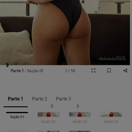
Item
Parte 1
- Seção 01
1 / 58
1
of
10
Parte 1
Parte 2
Parte 3
Seção 01
Seção 02
Seção 03
Seção 04