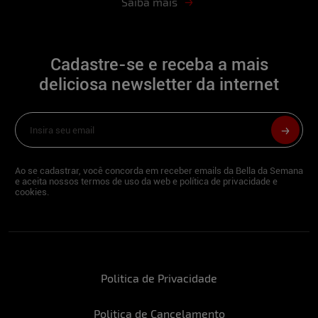
Saiba mais
Já perdeu a cabeça? Qual foi o motivo?
Sim. Com pessoas mal educadas
Cadastre-se e receba a mais
Cite um momento quente inesquecível:
deliciosa newsletter da internet
Um momento dentro do carro... na fila do
drive thru
Entre quatro paredes vale tudo?
Com certeza
Ao se cadastrar, você concorda em receber emails da Bella da Semana
e aceita nossos termos de uso da web e política de privacidade e
Você se considera diabinha ou anjinha?
cookies.
Anjinha
Qual a receita mágica para te conquistar?
Que me faça rir, educação na conversa,
Politica de Privacidade
respeito... Nada muito romântico e meloso
Já fez um ménage? Se não fez, toparia?
Politica de Cancelamento