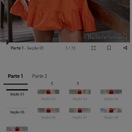
Item
Parte 1
- Seção 01
1 / 73
1
of
9
Parte 1
Parte 2
Seção 01
Seção 02
Seção 03
Seção 04
Seção 05
Seção 06
Seção 07
Seção 08