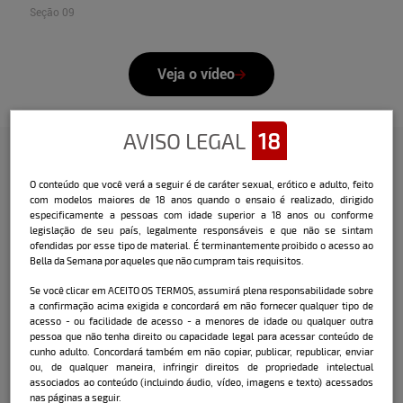
Seção 09
Veja o vídeo
AVISO LEGAL
18
Confira a entrevista que o Bella
O conteúdo que você verá a seguir é de caráter sexual, erótico e adulto, feito
com modelos maiores de 18 anos quando o ensaio é realizado, dirigido
fez com a modelo:
especificamente a pessoas com idade superior a 18 anos ou conforme
legislação de seu país, legalmente responsáveis e que não se sintam
ofendidas por esse tipo de material. É terminantemente proibido o acesso ao
.
Bella da Semana por aqueles que não cumpram tais requisitos.
Nome:
Sara Krisley
Se você clicar em ACEITO OS TERMOS, assumirá plena responsabilidade sobre
a confirmação acima exigida e concordará em não fornecer qualquer tipo de
Data e local de nascimento:
23/10/2000 -
acesso - ou facilidade de acesso - a menores de idade ou qualquer outra
Bahia / Porto Seguro
pessoa que não tenha direito ou capacidade legal para acessar conteúdo de
cunho adulto. Concordará também em não copiar, publicar, republicar, enviar
Cidade onde mora atualmente:
Campinas -
ou, de qualquer maneira, infringir direitos de propriedade intelectual
SP
associados ao conteúdo (incluindo áudio, vídeo, imagens e texto) acessados
nas páginas a seguir.