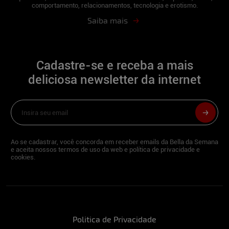
momentos de lazer é tomar sol. Sou uma
comportamento, relacionamentos, tecnologia e erotismo.
garota de bem com a vida e muito
Saiba mais
positiva.
Três palavras que te definem:
Cadastre-se e receba a mais
Positiva, misteriosa e feminina.
deliciosa newsletter da internet
Além de ser modelo, você tem alguma
outra profissão?
Trabalho com Mídias Sociais.
Ao se cadastrar, você concorda em receber emails da Bella da Semana
e aceita nossos termos de uso da web e política de privacidade e
Quando o assunto é futebol, torce para
cookies.
algum time?
Corinthians.
O que você faz para manter a forma?
Politica de Privacidade
Pratica algum esporte?