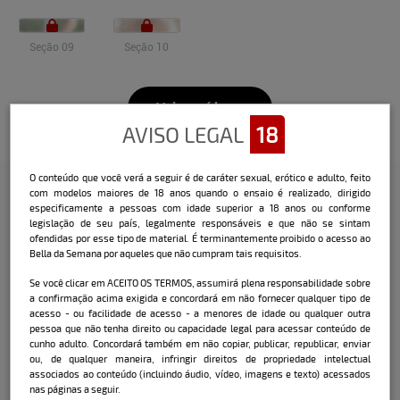
Seção 09
Seção 10
Veja o vídeo
AVISO LEGAL
18
O conteúdo que você verá a seguir é de caráter sexual, erótico e adulto, feito
com modelos maiores de 18 anos quando o ensaio é realizado, dirigido
especificamente a pessoas com idade superior a 18 anos ou conforme
Confira a entrevista que o Bella
legislação de seu país, legalmente responsáveis e que não se sintam
ofendidas por esse tipo de material. É terminantemente proibido o acesso ao
fez com a modelo:
Bella da Semana por aqueles que não cumpram tais requisitos.
Nome Artístico:
Vitória Soares
Se você clicar em ACEITO OS TERMOS, assumirá plena responsabilidade sobre
a confirmação acima exigida e concordará em não fornecer qualquer tipo de
Data e local de nascimento:
29/12/2000
acesso - ou facilidade de acesso - a menores de idade ou qualquer outra
nasci em São Paulo capital.
pessoa que não tenha direito ou capacidade legal para acessar conteúdo de
cunho adulto. Concordará também em não copiar, publicar, republicar, enviar
ou, de qualquer maneira, infringir direitos de propriedade intelectual
Cidade onde mora:
São Paulo
associados ao conteúdo (incluindo áudio, vídeo, imagens e texto) acessados
nas páginas a seguir.
Signo:
Capricórnio