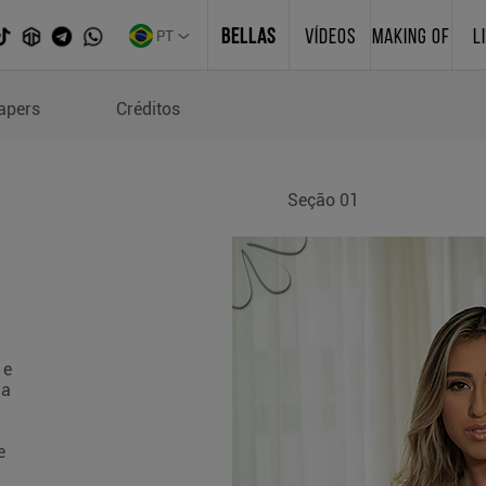
PT
BELLAS
VÍDEOS
MAKING OF
L
apers
Créditos
Seção 01
 e
ha
e