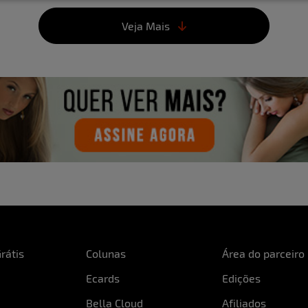
Gosto da minha boca.
Veja Mais
O você faz quando ningu
Eu sou bem tímida, entã
ninguém olhando, curto
Entre quatro paredes va
Sim, toda forma de prazer
?
Já fez um ménage? Se não
Ainda não, acho que preci
toparia sim.
O que você gosta de escu
rátis
Colunas
Área do parceiro
Umas palavrinhas picant
Ecards
Edições
Bella Cloud
Afiliados