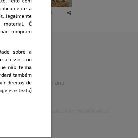
to, feito com
cificamente a
ís, legalmente
 material. É
e não cumpram
dade sobre a
de acesso - ou
que não tenha
ter a forma?
cordará também
 vou umas 4x por semana.
gir direitos de
agens e texto)
 foi o motivo?
sa e isso às vezes acaba me prejudicando.
ocê acha irresistível?