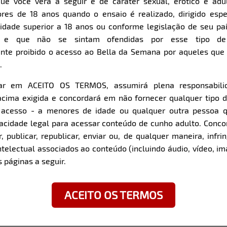
ue você verá a seguir é de caráter sexual, erótico e adul
res de 18 anos quando o ensaio é realizado, dirigido espe
Item
Super Zoom
dade superior a 18 anos ou conforme legislação de seu pa
1
s e que não se sintam ofendidas por esse tipo de
of
nte proibido o acesso ao Bella da Semana por aqueles qu
12
.
car em ACEITO OS TERMOS, assumirá plena responsabili
z com a modelo:
cima exigida e concordará em não fornecer qualquer tipo 
e acesso - a menores de idade ou qualquer outra pessoa 
O que você faz para man
pacidade legal para acessar conteúdo de cunho adulto. Con
rica de Serra - SP
Academia, nada demais,
 publicar, republicar, enviar ou, de qualquer maneira, infrin
- RS
ntelectual associados ao conteúdo (incluindo áudio, vídeo, im
 páginas a seguir.
Já perdeu a cabeça? Qual
Sempre, sou muito teimo
ACEITO OS TERMOS
Qual parte do seu corpo v