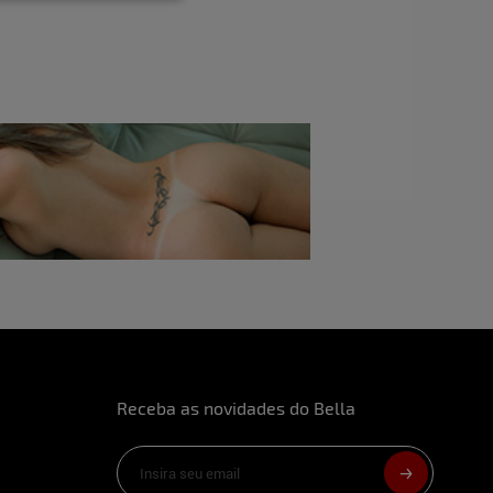
ém está olhando?
o me solto de várias formas quando não tem
 meus momentos.
le tudo?
 é válida.
 fez, toparia?
sa rolar naturalmente, se fosse o caso,
tar na hora H?
Receba as novidades do Bella
es sempre cai bem.