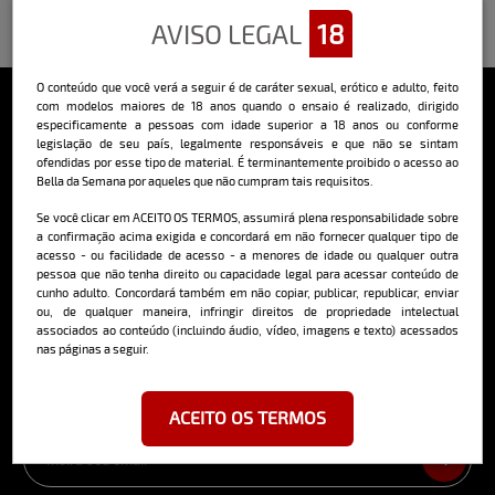
AVISO LEGAL
18
O conteúdo que você verá a seguir é de caráter sexual, erótico e adulto, feito
com modelos maiores de 18 anos quando o ensaio é realizado, dirigido
especificamente a pessoas com idade superior a 18 anos ou conforme
Sobre o Bella
legislação de seu país, legalmente responsáveis e que não se sintam
ofendidas por esse tipo de material. É terminantemente proibido o acesso ao
O Bella da Semana é a maior e mais longeva revista masculina digital
Bella da Semana por aqueles que não cumpram tais requisitos.
do Brasil, com ensaios fotográficos e vídeos exclusivos de alta
qualidade, além de conteúdo editorial sobre saúde, esportes, moda,
Se você clicar em ACEITO OS TERMOS, assumirá plena responsabilidade sobre
comportamento, relacionamentos, tecnologia e erotismo.
a confirmação acima exigida e concordará em não fornecer qualquer tipo de
acesso - ou facilidade de acesso - a menores de idade ou qualquer outra
Saiba mais
pessoa que não tenha direito ou capacidade legal para acessar conteúdo de
cunho adulto. Concordará também em não copiar, publicar, republicar, enviar
ou, de qualquer maneira, infringir direitos de propriedade intelectual
associados ao conteúdo (incluindo áudio, vídeo, imagens e texto) acessados
nas páginas a seguir.
Cadastre-se e receba a mais
deliciosa newsletter da internet
ACEITO OS TERMOS