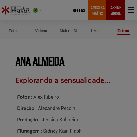
AMOSTRA
ASSINE
BELLAS
GRÁTIS
AGORA
Créditos do Ensaio de Ana Almeid
Fotos
Videos
Making Of
Lives
Extras
Ana Almeida
Explorando a sensualidade...
Fotos
: Alex Ribeiro
Direção
: Alexandre Peccin
Produção
: Jessica Schneider
Filmagem
: Sidney Kair, Flash