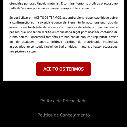
ofendidas por esse tipo de material. É terminantemente proibido o acesso ao
Bella da Semana por aqueles que não cumpram tais requisitos.
Cadastre-se e receba a mais
Se você clicar em ACEITO OS TERMOS, assumirá plena responsabilidade sobre
deliciosa newsletter da internet
a confirmação acima exigida e concordará em não fornecer qualquer tipo de
acesso - ou facilidade de acesso - a menores de idade ou qualquer outra
pessoa que não tenha direito ou capacidade legal para acessar conteúdo de
cunho adulto. Concordará também em não copiar, publicar, republicar, enviar
ou, de qualquer maneira, infringir direitos de propriedade intelectual
associados ao conteúdo (incluindo áudio, vídeo, imagens e texto) acessados
nas páginas a seguir.
Ao se cadastrar, você concorda em receber emails da Bella da Semana
e aceita nossos termos de uso da web e política de privacidade e
cookies.
ACEITO OS TERMOS
Politica de Privacidade
Politica de Cancelamento