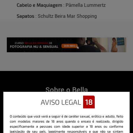
Cabelo e Maquiagem
: Pâmella Lummertz
Sapatos
: Schultz Beira Mar Shopping
Sobre o Bella
AVISO LEGAL
18
O Bella da Semana é a maior e mais longeva revista masculina digital
do Brasil, com ensaios fotográficos e vídeos exclusivos de alta
qualidade, além de conteúdo editorial sobre saúde, esportes, moda,
comportamento, relacionamentos, tecnologia e erotismo.
O conteúdo que você verá a seguir é de caráter sexual, erótico e adulto, feito
com modelos maiores de 18 anos quando o ensaio é realizado, dirigido
Saiba mais
especificamente a pessoas com idade superior a 18 anos ou conforme
legislação de seu país, legalmente responsáveis e que não se sintam