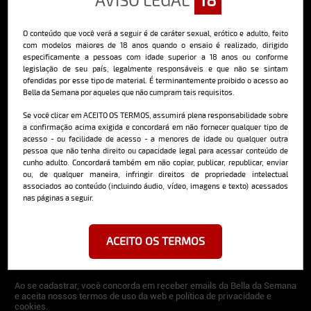
O conteúdo que você verá a seguir é de caráter sexual, erótico e adulto, feito
Sobre o Bella
com modelos maiores de 18 anos quando o ensaio é realizado, dirigido
especificamente a pessoas com idade superior a 18 anos ou conforme
legislação de seu país, legalmente responsáveis e que não se sintam
O Bella da Semana é a maior e mais longeva revista masculina digital
do Brasil, com ensaios fotográficos e vídeos exclusivos de alta
ofendidas por esse tipo de material. É terminantemente proibido o acesso ao
qualidade, além de conteúdo editorial sobre saúde, esportes, moda,
Bella da Semana por aqueles que não cumpram tais requisitos.
comportamento, relacionamentos, tecnologia e erotismo.
Se você clicar em ACEITO OS TERMOS, assumirá plena responsabilidade sobre
Saiba mais
a confirmação acima exigida e concordará em não fornecer qualquer tipo de
acesso - ou facilidade de acesso - a menores de idade ou qualquer outra
pessoa que não tenha direito ou capacidade legal para acessar conteúdo de
cunho adulto. Concordará também em não copiar, publicar, republicar, enviar
ou, de qualquer maneira, infringir direitos de propriedade intelectual
Cadastre-se e receba a mais
associados ao conteúdo (incluindo áudio, vídeo, imagens e texto) acessados
deliciosa newsletter da internet
nas páginas a seguir.
ACEITO OS TERMOS
Ao se cadastrar, você concorda em receber emails da Bella da Semana
e aceita nossos termos de uso da web e política de privacidade e
cookies.