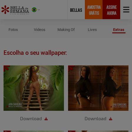
AMOSTRA
ASSINE
BELLAS
GRÁTIS
AGORA
Wallpapers de Ana Carolina
Fotos
Videos
Making Of
Lives
Extras
Escolha o seu wallpaper:
Download
Download