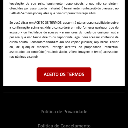
Saiba mais
legislação de seu país, legalmente responsáveis e que não se sintam
ofendidas por esse tipo de material. É terminantemente proibido o acesso ao
Bella da Semana por aqueles que não cumpram tais requisitos.
Se você clicar em ACEITO OS TERMOS, assumirá plena responsabilidade sobre
Cadastre-se e receba a mais
a confirmação acima exigida e concordará em não fornecer qualquer tipo de
deliciosa newsletter da internet
acesso - ou facilidade de acesso - a menores de idade ou qualquer outra
pessoa que não tenha direito ou capacidade legal para acessar conteúdo de
cunho adulto. Concordará também em não copiar, publicar, republicar, enviar
ou, de qualquer maneira, infringir direitos de propriedade intelectual
associados ao conteúdo (incluindo áudio, vídeo, imagens e texto) acessados
nas páginas a seguir.
Ao se cadastrar, você concorda em receber emails da Bella da Semana
e aceita nossos termos de uso da web e política de privacidade e
ACEITO OS TERMOS
cookies.
Politica de Privacidade
Politica de Cancelamento