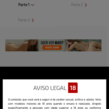
Parte 1
Parte 2
Clique aqui e veja uma prévia
Clique aqui e veja uma prévia
Parte 3
Clique aqui e veja uma prévia
Sobre o Bella
AVISO LEGAL
18
O Bella da Semana é a maior e mais longeva revista masculina digital
do Brasil, com ensaios fotográficos e vídeos exclusivos de alta
qualidade, além de conteúdo editorial sobre saúde, esportes, moda,
O conteúdo que você verá a seguir é de caráter sexual, erótico e adulto, feito
comportamento, relacionamentos, tecnologia e erotismo.
com modelos maiores de 18 anos quando o ensaio é realizado, dirigido
especificamente a pessoas com idade superior a 18 anos ou conforme