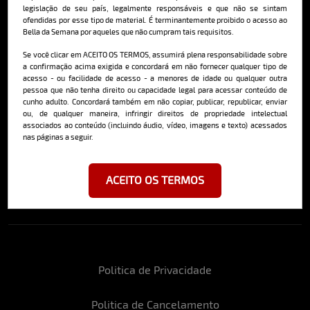
Saiba mais
legislação de seu país, legalmente responsáveis e que não se sintam
ofendidas por esse tipo de material. É terminantemente proibido o acesso ao
Bella da Semana por aqueles que não cumpram tais requisitos.
Se você clicar em ACEITO OS TERMOS, assumirá plena responsabilidade sobre
Cadastre-se e receba a mais
a confirmação acima exigida e concordará em não fornecer qualquer tipo de
deliciosa newsletter da internet
acesso - ou facilidade de acesso - a menores de idade ou qualquer outra
pessoa que não tenha direito ou capacidade legal para acessar conteúdo de
cunho adulto. Concordará também em não copiar, publicar, republicar, enviar
ou, de qualquer maneira, infringir direitos de propriedade intelectual
associados ao conteúdo (incluindo áudio, vídeo, imagens e texto) acessados
nas páginas a seguir.
Ao se cadastrar, você concorda em receber emails da Bella da Semana
e aceita nossos termos de uso da web e política de privacidade e
ACEITO OS TERMOS
cookies.
Politica de Privacidade
Politica de Cancelamento