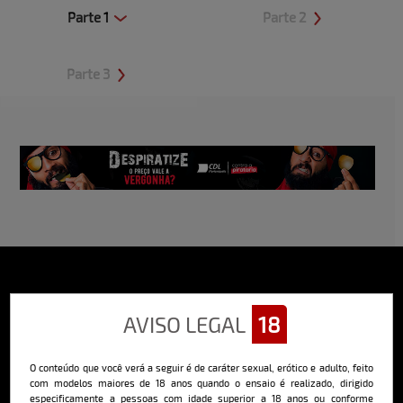
Parte 1
Parte 2
Clique aqui e veja uma prévia
Clique aqui e veja uma prévia
Parte 3
Clique aqui e veja uma prévia
Sobre o Bella
AVISO LEGAL
18
O Bella da Semana é a maior e mais longeva revista masculina digital
do Brasil, com ensaios fotográficos e vídeos exclusivos de alta
qualidade, além de conteúdo editorial sobre saúde, esportes, moda,
O conteúdo que você verá a seguir é de caráter sexual, erótico e adulto, feito
comportamento, relacionamentos, tecnologia e erotismo.
com modelos maiores de 18 anos quando o ensaio é realizado, dirigido
especificamente a pessoas com idade superior a 18 anos ou conforme