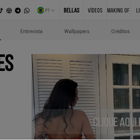
PT
BELLAS
VÍDEOS
MAKING OF
L
Entrevista
Wallpapers
Créditos
es
Clique aqui