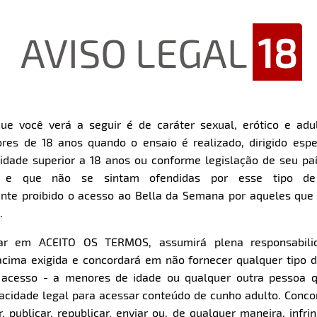
AVISO LEGAL
18
Restart
Rewind
Play
Forward
ue você verá a seguir é de caráter sexual, erótico e adul
10s
10s
Download
res de 18 anos quando o ensaio é realizado, dirigido espe
dade superior a 18 anos ou conforme legislação de seu pa
Parte 1
Parte 2
s e que não se sintam ofendidas por esse tipo de
nte proibido o acesso ao Bella da Semana por aqueles qu
.
Clique aqui e veja uma prévia
Clique aqui e veja uma pr
car em ACEITO OS TERMOS, assumirá plena responsabili
cima exigida e concordará em não fornecer qualquer tipo 
e acesso - a menores de idade ou qualquer outra pessoa 
pacidade legal para acessar conteúdo de cunho adulto. Con
 publicar, republicar, enviar ou, de qualquer maneira, infrin