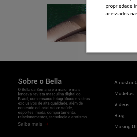
propriedade i
acessados nas
Sobre o Bella
Amostra G
O Bella da Semana é a maior e mais
Modelos
longeva revista masculina digital do
Brasil, com ensaios fotográficos e vídeos
exclusivos de alta qualidade, além de
Videos
conteúdo editorial sobre saúde,
esportes, moda, comportamento,
Blog
relacionamentos, tecnologia e erotismo.
Saiba mais
Making Of