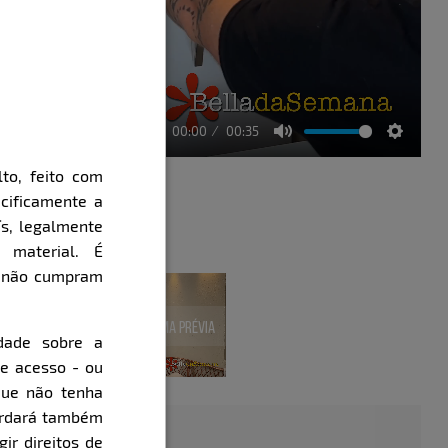
00:00
00:35
Mute
Setting
to, feito com
cificamente a
ís, legalmente
Parte 3
 material. É
e não cumpram
évia
Clique aqui e veja uma prévia
dade sobre a
de acesso - ou
que não tenha
cordará também
gir direitos de