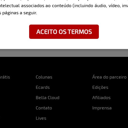
ntelectual associados ao conteúdo (incluindo áudio, vídeo, im
 páginas a seguir.
ACEITO OS TERMOS
rátis
Colunas
Área do parceiro
Ecards
Edições
Bella Cloud
Afiliados
Contato
Imprensa
Lives