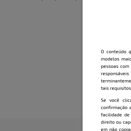
O conteúdo q
modelos maio
pessoas com i
responsávei
terminanteme
tais requisitos
Se você cli
confirmação a
facilidade d
direito ou ca
em não copiar,