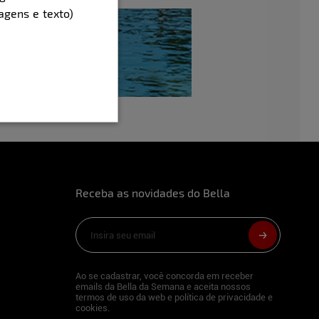
agens e texto)
Receba as novidades do Bella
Ao se cadastrar, você concorda em receber
emails da Bella da Semana e aceita nossos
termos de uso da web e política de privacidade e
cookies.