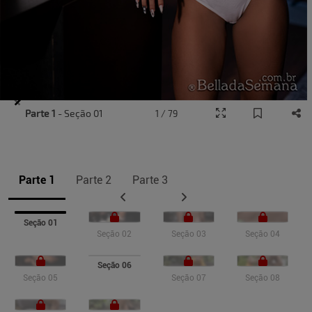
Item
Parte 1
- Seção 01
1 / 79
1
of
10
Parte 1
Parte 2
Parte 3
Seção 01
Seção 02
Seção 03
Seção 04
Seção 06
Seção 05
Seção 07
Seção 08