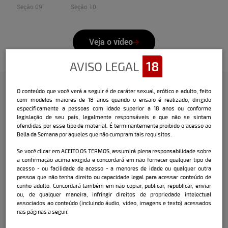
Seção 09
Seção 10
Veja o vídeo
AVISO LEGAL
18
O conteúdo que você verá a seguir é de caráter sexual, erótico e adulto, feito
com modelos maiores de 18 anos quando o ensaio é realizado, dirigido
Confira a entrevista que o Bella
especificamente a pessoas com idade superior a 18 anos ou conforme
legislação de seu país, legalmente responsáveis e que não se sintam
fez com a modelo:
ofendidas por esse tipo de material. É terminantemente proibido o acesso ao
Bella da Semana por aqueles que não cumpram tais requisitos.
Nome:
Beatriz Souza
Se você clicar em ACEITO OS TERMOS, assumirá plena responsabilidade sobre
Data e local de nascimento:
12/12/2001
a confirmação acima exigida e concordará em não fornecer qualquer tipo de
acesso - ou facilidade de acesso - a menores de idade ou qualquer outra
Cidade onde mora atualmente:
pessoa que não tenha direito ou capacidade legal para acessar conteúdo de
Florianópolis / SC
cunho adulto. Concordará também em não copiar, publicar, republicar, enviar
ou, de qualquer maneira, infringir direitos de propriedade intelectual
associados ao conteúdo (incluindo áudio, vídeo, imagens e texto) acessados
nas páginas a seguir.
Signo:
Sagitário