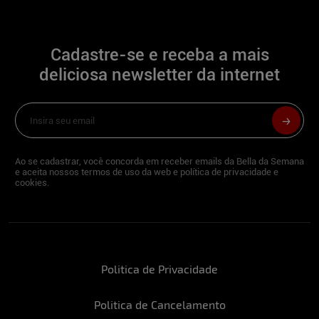
Talentosa, esforçada, engraçada
Além de modelo, você tem outra
Cadastre-se e receba a mais
profissão?
deliciosa newsletter da internet
Sou compositora e cantora.
Quando o assunto é futebol, torce para
algum time?
Vai Corinthians!
Ao se cadastrar, você concorda em receber emails da Bella da Semana
e aceita nossos termos de uso da web e política de privacidade e
cookies.
O que você faz para manter a forma?
Sexo! Mas conto com uma ótima genética
e aos finais de semana danço muito nos
roles, sazonalmente vou à academia.
Politica de Privacidade
Pratica algum esporte?
Politica de Cancelamento