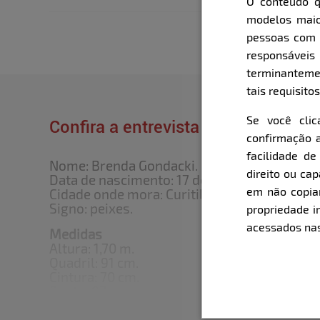
O conteúdo q
modelos maio
pessoas com i
responsávei
terminanteme
tais requisitos
Se você cli
Confira a entrevista que o Bella fe
confirmação a
facilidade d
Nome: Brenda Gondacki.
direito ou ca
Data de nascimento: 17 de março de 1999.
em não copiar,
Cidade onde mora: Curitiba (PR).
Signo: peixes.
propriedade i
acessados nas
Medidas
Altura: 1,70 m.
Quadril: 91 cm.
Cintura: 70 cm.
Busto: 97 cm.
Pés: 37.