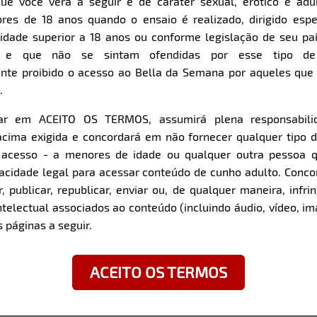
ue você verá a seguir é de caráter sexual, erótico e adul
res de 18 anos quando o ensaio é realizado, dirigido espe
Item
Super Zoom
dade superior a 18 anos ou conforme legislação de seu pa
1
s e que não se sintam ofendidas por esse tipo de
of
nte proibido o acesso ao Bella da Semana por aqueles qu
11
.
car em ACEITO OS TERMOS, assumirá plena responsabili
z com a modelo:
cima exigida e concordará em não fornecer qualquer tipo 
e acesso - a menores de idade ou qualquer outra pessoa 
Qual foi a cantada mais e
pacidade legal para acessar conteúdo de cunho adulto. Con
surpreendesse.
 publicar, republicar, enviar ou, de qualquer maneira, infrin
E a coisa mais original 
ntelectual associados ao conteúdo (incluindo áudio, vídeo, im
(risos) Um deles uma ve
 páginas a seguir.
Meu pai disse que eu dev
Tem alguma coisa que v
ACEITO OS TERMOS
arrogância.
Já beijou outra mulher?
S