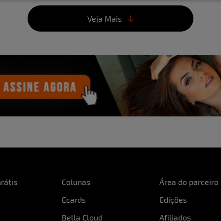
Qual a sua característic
morena. Agora aderiu aos
Psicológica, sou otimista
ua preferida?
O loiro, com
Veja Mais
Já sofreu por amor?
Sim,
sonalidade mais ninfeta
Que tipo de coisa te exci
Se a sua calcinha falasse,
lta em Curitiba são
Qual o lugar mais inusit
inusitado assim... foi no c
Quais os planos para o f
stir?
Sou mais um Netflix
Foi difícil tirar a roupa 
Por fim, qual a maior di
fama, com certeza.
omens devem ir à loucura
rátis
Colunas
Área do parceiro
Ecards
Edições
Bella Cloud
Afiliados