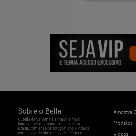
Brenda, até pouco tempo atrás você estava 
cabelos loiros. Qual das duas versões é a s
certeza!
Seu rostinho é de menina. Você tem uma per
ou age mais como mulherão?
Como mulher.
O que Curitiba tem de especial?
O que não fa
lugares interessantes para conhecer.
Você curte ler?
Não muito.
E na TV, que tipo de programa costuma assi
(risos).
Estuda?
Não no momento.
Seus seios são bem fartos (e lindos!). Os h
com eles, não?!
Sim, recebo muitos elogios.
Sobre o Bella
Amostra G
O Bella da Semana é a maior e mais
Modelos
longeva revista masculina digital do
Brasil, com ensaios fotográficos e vídeos
exclusivos de alta qualidade, além de
Videos