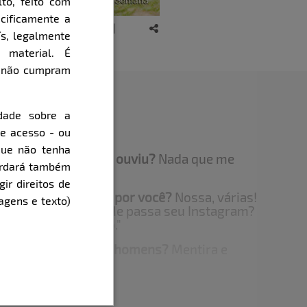
to, feito com
cificamente a
ís, legalmente
 material. É
e não cumpram
dade sobre a
de acesso - ou
que não tenha
squisita que você já ouviu?
Nada que me
cordará também
gir direitos de
que um homem já fez por você?
Nossa, várias!
agens e texto)
z me disse assim: "Me passa seu Instagram?
o seguir meu sonho."
ocê não suporta nos homens?
Mentira e
im.