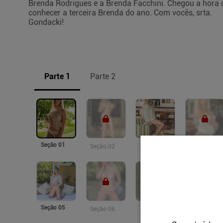
Brenda Rodrigues e a Brenda Facchini. Chegou a hora 
conhecer a terceira Brenda do ano. Com vocês, srta.
Gondacki!
Parte 1
Parte 2
Seção 01
Seção 03
Seção 02
Seção 04
Seção 05
Seção 06
Seção 07