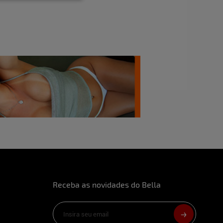
a mais marcante?
Física, meu sorriso meigo.
.
 mas isso já faz muito tempo.
ta?
Beijo no pescoço.
 o que ela diria agora?
"Me tire".
ado onde você já transou?
Não foi tão
arro.
uturo?
Viajar muito.
para fotografar?
De jeito nenhum!
ficuldade em se trabalhar como modelo?
A
Receba as novidades do Bella