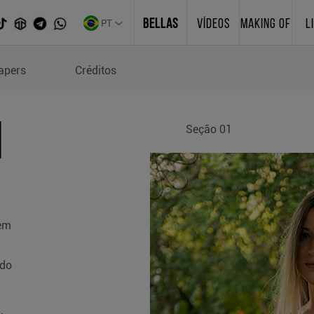
PT
BELLAS
VÍDEOS
MAKING OF
L
i
apers
Créditos
I
Seção 01
cem
 do