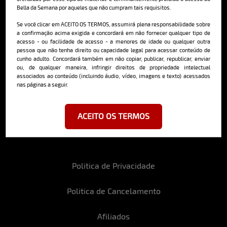
Bella da Semana por aqueles que não cumpram tais requisitos.
Cadastre-se e receba a mais
deliciosa newsletter da internet
Se você clicar em ACEITO OS TERMOS, assumirá plena responsabilidade sobre
a confirmação acima exigida e concordará em não fornecer qualquer tipo de
acesso - ou facilidade de acesso - a menores de idade ou qualquer outra
pessoa que não tenha direito ou capacidade legal para acessar conteúdo de
cunho adulto. Concordará também em não copiar, publicar, republicar, enviar
ou, de qualquer maneira, infringir direitos de propriedade intelectual
associados ao conteúdo (incluindo áudio, vídeo, imagens e texto) acessados
nas páginas a seguir.
Ao se cadastrar, você concorda em receber emails da Bella da Semana
e aceita nossos termos de uso da web e política de privacidade e
cookies.
ACEITO OS TERMOS
Politica de Privacidade
Politica de Cancelamento
Afiliados