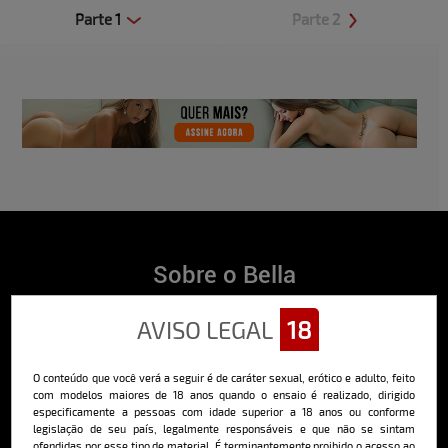
Parte 1
Parte 2
Clique aqui e veja uma prévia
Clique aqui e veja uma prévia
Sobre o Bella
O Bella da Semana é a maior e mais longeva revista masculina digital
AVISO LEGAL
18
do Brasil, com ensaios fotográficos e vídeos exclusivos de alta
qualidade, além de conteúdo editorial sobre saúde, esportes, moda,
comportamento, relacionamentos, tecnologia e erotismo.
O conteúdo que você verá a seguir é de caráter sexual, erótico e adulto, feito
Saiba mais
com modelos maiores de 18 anos quando o ensaio é realizado, dirigido
especificamente a pessoas com idade superior a 18 anos ou conforme
legislação de seu país, legalmente responsáveis e que não se sintam
ofendidas por esse tipo de material. É terminantemente proibido o acesso ao