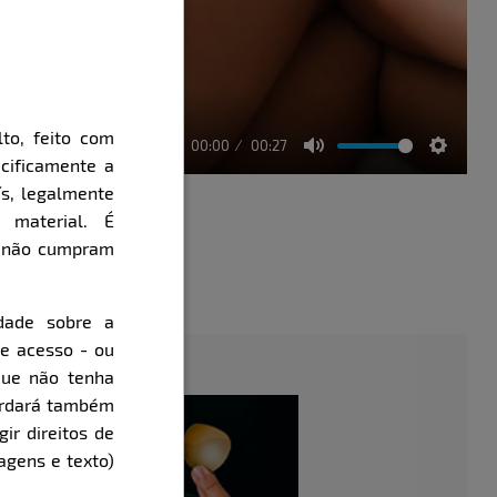
to, feito com
00:00
00:27
cificamente a
Mute
Setting
ís, legalmente
 material. É
e não cumpram
évia
dade sobre a
de acesso - ou
que não tenha
cordará também
gir direitos de
agens e texto)