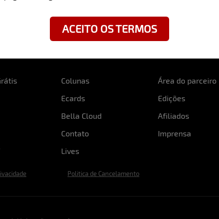
ACEITO OS TERMOS
rátis
Colunas
Área do parceiro
Ecards
Edições
Bella Cloud
Afiliados
Contato
Imprensa
Lives
rivacidade
Politica de Cancelamento