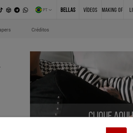
PT
BELLAS
VÍDEOS
MAKING OF
L
apers
Créditos
Clique aqui