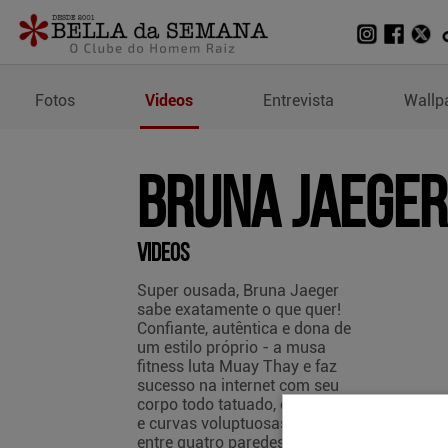
Vídeos de Bruna Jaeger
Fotos
Videos
Entrevista
Wallp
Bruna Jaeger
Videos
Super ousada, Bruna Jaeger
sabe exatamente o que quer!
Confiante, autêntica e dona de
um estilo próprio - a musa
fitness luta Muay Thay e faz
sucesso na internet com seu
corpo todo tatuado, olhos verdes
e curvas voluptuosas. Para ela,
entre quatro paredes vale tudo: