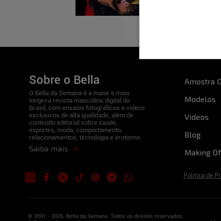
Sobre o Bella
Amostra G
O Bella da Semana é a maior e mais
Modelos
longeva revista masculina digital do
Brasil, com ensaios fotográficos e vídeos
exclusivos de alta qualidade, além de
Videos
conteúdo editorial sobre saúde,
esportes, moda, comportamento,
Blog
relacionamentos, tecnologia e erotismo.
Saiba mais
Making Of
Politica de P
© 2001 - 2026. Bella da Semana. Todos os direitos reservados.