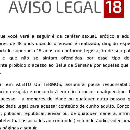
AVISO LEGAL
18
ue você verá a seguir é de caráter sexual, erótico e adul
res de 18 anos quando o ensaio é realizado, dirigido espe
Restart
Rewind
Play
Forward
dade superior a 18 anos ou conforme legislação de seu pa
10s
10s
Download
s e que não se sintam ofendidas por esse tipo de
nte proibido o acesso ao Bella da Semana por aqueles qu
.
Parte 1
Parte 2
Clique aqui e veja uma prévia
Clique aqui e veja uma pr
car em ACEITO OS TERMOS, assumirá plena responsabili
cima exigida e concordará em não fornecer qualquer tipo 
e acesso - a menores de idade ou qualquer outra pessoa 
pacidade legal para acessar conteúdo de cunho adulto. Con
 publicar, republicar, enviar ou, de qualquer maneira, infrin
ntelectual associados ao conteúdo (incluindo áudio, vídeo, im
 páginas a seguir.