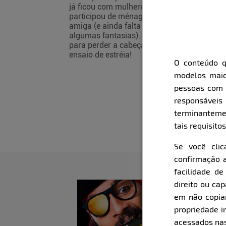
já ficou com mulheres,
participou de ménage com
amiga (e ainda falta realizar
algumas fantasias). Prepare-se
para perder a cabeça com o seu
ensaio de estréia!
O conteúdo q
modelos maio
pessoas com i
responsávei
terminanteme
tais requisitos
Se você cli
confirmação a
facilidade d
direito ou ca
em não copiar,
propriedade i
acessados nas