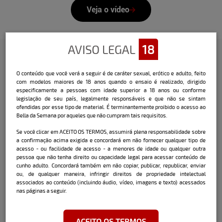
Veja o vídeo
AVISO LEGAL
18
Confira a entrevista que o Bella
O conteúdo que você verá a seguir é de caráter sexual, erótico e adulto, feito
com modelos maiores de 18 anos quando o ensaio é realizado, dirigido
fez com a modelo:
especificamente a pessoas com idade superior a 18 anos ou conforme
legislação de seu país, legalmente responsáveis e que não se sintam
Nome:
Bruna Valério
ofendidas por esse tipo de material. É terminantemente proibido o acesso ao
Bella da Semana por aqueles que não cumpram tais requisitos.
Data e local de nascimento:
20/08/1993
São Paulo - SP
Se você clicar em ACEITO OS TERMOS, assumirá plena responsabilidade sobre
a confirmação acima exigida e concordará em não fornecer qualquer tipo de
acesso - ou facilidade de acesso - a menores de idade ou qualquer outra
Cidade onde mora atualmente:
São Paulo -
pessoa que não tenha direito ou capacidade legal para acessar conteúdo de
SP
cunho adulto. Concordará também em não copiar, publicar, republicar, enviar
ou, de qualquer maneira, infringir direitos de propriedade intelectual
associados ao conteúdo (incluindo áudio, vídeo, imagens e texto) acessados
nas páginas a seguir.
Signo:
Leão
ACEITO OS TERMOS