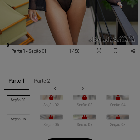
Item
Parte 1
- Seção 01
1 / 58
1
of
10
Parte 1
Parte 2
Seção 01
Seção 02
Seção 03
Seção 04
Seção 05
Seção 06
Seção 07
Seção 08