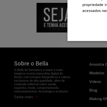
propriedade i
acessados nas
Sobre o Bella
Amostra G
O Bella da Semana é a maior e mais
Modelos
longeva revista masculina digital do
Brasil, com ensaios fotográficos e vídeos
exclusivos de alta qualidade, além de
Videos
conteúdo editorial sobre saúde,
esportes, moda, comportamento,
Blog
relacionamentos, tecnologia e erotismo.
Saiba mais
Making Of