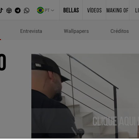
PT
BELLAS
VÍDEOS
MAKING OF
L
Entrevista
Wallpapers
Créditos
o
Clique aqui