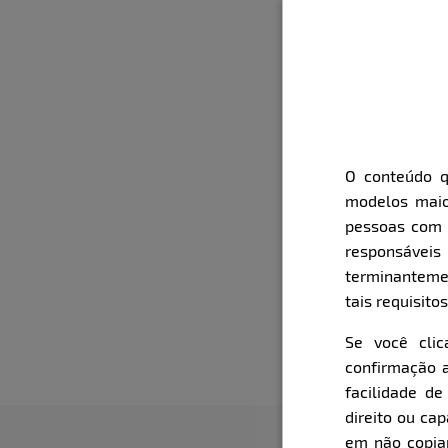
O conteúdo q
modelos maio
pessoas com i
responsávei
terminanteme
tais requisitos
Se você cli
confirmação a
facilidade d
direito ou ca
em não copiar,