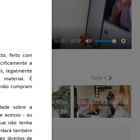
00:00
00:35
Mute
Setting
to, feito com
cificamente a
ís, legalmente
Parte 3
Parte 4
 material. É
e não cumpram
évia
Clique aqui e veja uma prévia
Clique aqui e veja uma prévia
dade sobre a
de acesso - ou
que não tenha
cordará também
gir direitos de