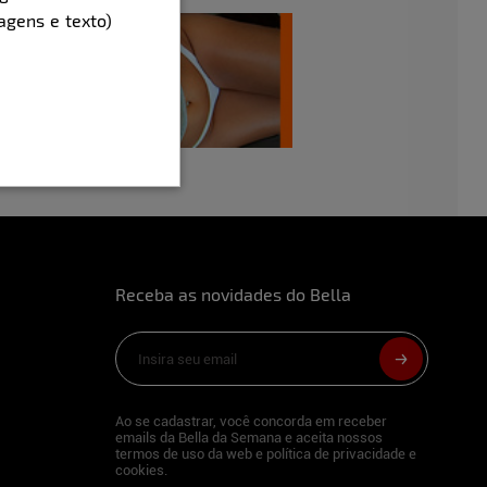
agens e texto)
Receba as novidades do Bella
Ao se cadastrar, você concorda em receber
emails da Bella da Semana e aceita nossos
termos de uso da web e política de privacidade e
cookies.