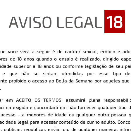
AVISO LEGAL
18
Restart
Rewind
Play
Forward
ue você verá a seguir é de caráter sexual, erótico e adul
10s
10s
Download
res de 18 anos quando o ensaio é realizado, dirigido espe
dade superior a 18 anos ou conforme legislação de seu pa
Parte 1
Parte 2
s e que não se sintam ofendidas por esse tipo de
nte proibido o acesso ao Bella da Semana por aqueles qu
.
Clique aqui e veja uma prévia
Clique aqui e veja uma pr
car em ACEITO OS TERMOS, assumirá plena responsabili
cima exigida e concordará em não fornecer qualquer tipo 
e acesso - a menores de idade ou qualquer outra pessoa 
pacidade legal para acessar conteúdo de cunho adulto. Con
 publicar, republicar, enviar ou, de qualquer maneira, infrin