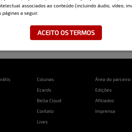
ntelectual associados ao conteúdo (incluindo áudio, vídeo, im
 páginas a seguir.
ACEITO OS TERMOS
rátis
Colunas
Área do parceiro
Ecards
Edições
Bella Cloud
Afiliados
Contato
Imprensa
Lives