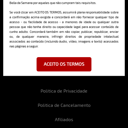
Bella da Semana por aqueles que não cumpram tais requisitos.
Cadastre-se e receba a mais
deliciosa newsletter da internet
Se você clicar em ACEITO OS TERMOS, assumirá plena responsabilidade sobre
a confirmação acima exigida e concordará em não fornecer qualquer tipo de
acesso - ou facilidade de acesso - a menores de idade ou qualquer outra
pessoa que não tenha direito ou capacidade legal para acessar conteúdo de
cunho adulto. Concordará também em não copiar, publicar, republicar, enviar
ou, de qualquer maneira, infringir direitos de propriedade intelectual
associados ao conteúdo (incluindo áudio, vídeo, imagens e texto) acessados
nas páginas a seguir.
Ao se cadastrar, você concorda em receber emails da Bella da Semana
e aceita nossos termos de uso da web e política de privacidade e
cookies.
ACEITO OS TERMOS
Politica de Privacidade
Politica de Cancelamento
Afiliados