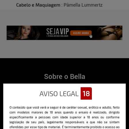
Cabelo e Maquiagem
: Pâmella Lummertz
Sobre o Bella
O Bella da Semana é a maior e mais longeva revista masculina digital
AVISO LEGAL
18
do Brasil, com ensaios fotográficos e vídeos exclusivos de alta
qualidade, além de conteúdo editorial sobre saúde, esportes, moda,
comportamento, relacionamentos, tecnologia e erotismo.
O conteúdo que você verá a seguir é de caráter sexual, erótico e adulto, feito
Saiba mais
com modelos maiores de 18 anos quando o ensaio é realizado, dirigido
especificamente a pessoas com idade superior a 18 anos ou conforme
legislação de seu país, legalmente responsáveis e que não se sintam
ofendidas por esse tipo de material. É terminantemente proibido o acesso ao