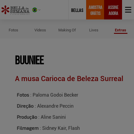
AMOSTRA
ASSINE
BELLAS
GRÁTIS
AGORA
Créditos do Ensaio de Buuniee
Fotos
Videos
Making Of
Lives
Extras
Buuniee
A musa Carioca de Beleza Surreal
Fotos
: Paloma Godoi Becker
Direção
: Alexandre Peccin
Produção
: Aline Sanini
Filmagem
: Sidney Kair, Flash