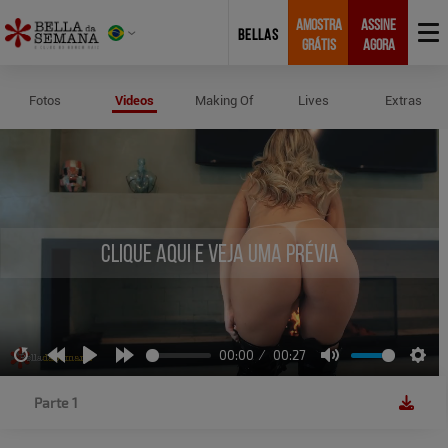
AMOSTRA
ASSINE
BELLAS
GRÁTIS
AGORA
Vídeos de Ca Neglia
Fotos
Videos
Making Of
Lives
Extras
Clique aqui e veja uma prévia
00:00
00:27
Restart
Rewind
Play
Forward
Mute
Sett
10s
10s