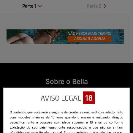
Parte 1
Parte 2
Clique aqui e veja uma prévia
Clique aqui e veja uma prévia
Sobre o Bella
O Bella da Semana é a maior e mais longeva revista masculina digital
AVISO LEGAL
18
do Brasil, com ensaios fotográficos e vídeos exclusivos de alta
qualidade, além de conteúdo editorial sobre saúde, esportes, moda,
comportamento, relacionamentos, tecnologia e erotismo.
O conteúdo que você verá a seguir é de caráter sexual, erótico e adulto, feito
Saiba mais
com modelos maiores de 18 anos quando o ensaio é realizado, dirigido
especificamente a pessoas com idade superior a 18 anos ou conforme
legislação de seu país, legalmente responsáveis e que não se sintam
ofendidas por esse tipo de material. É terminantemente proibido o acesso ao