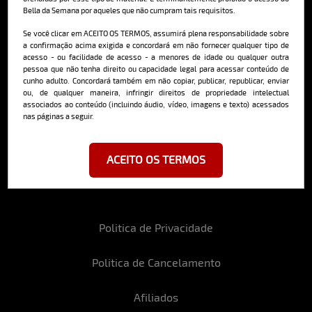
Bella da Semana por aqueles que não cumpram tais requisitos.
Cadastre-se e receba a mais
deliciosa newsletter da internet
Se você clicar em ACEITO OS TERMOS, assumirá plena responsabilidade sobre
a confirmação acima exigida e concordará em não fornecer qualquer tipo de
acesso - ou facilidade de acesso - a menores de idade ou qualquer outra
pessoa que não tenha direito ou capacidade legal para acessar conteúdo de
cunho adulto. Concordará também em não copiar, publicar, republicar, enviar
ou, de qualquer maneira, infringir direitos de propriedade intelectual
associados ao conteúdo (incluindo áudio, vídeo, imagens e texto) acessados
nas páginas a seguir.
Ao se cadastrar, você concorda em receber emails da Bella da Semana
e aceita nossos termos de uso da web e política de privacidade e
cookies.
ACEITO OS TERMOS
Politica de Privacidade
Politica de Cancelamento
Afiliados