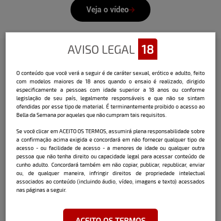
Veja o vídeo
AVISO LEGAL
18
Confira a entrevista que o Bella
O conteúdo que você verá a seguir é de caráter sexual, erótico e adulto, feito
com modelos maiores de 18 anos quando o ensaio é realizado, dirigido
fez com a modelo:
especificamente a pessoas com idade superior a 18 anos ou conforme
legislação de seu país, legalmente responsáveis e que não se sintam
Nome:
Camylle Venttura
ofendidas por esse tipo de material. É terminantemente proibido o acesso ao
Bella da Semana por aqueles que não cumpram tais requisitos.
Data e local de nascimento:
26/08/2002 -
Blumenau / SC
Se você clicar em ACEITO OS TERMOS, assumirá plena responsabilidade sobre
a confirmação acima exigida e concordará em não fornecer qualquer tipo de
acesso - ou facilidade de acesso - a menores de idade ou qualquer outra
Cidade onde mora atualmente:
Blumenau
pessoa que não tenha direito ou capacidade legal para acessar conteúdo de
/ SC
cunho adulto. Concordará também em não copiar, publicar, republicar, enviar
ou, de qualquer maneira, infringir direitos de propriedade intelectual
associados ao conteúdo (incluindo áudio, vídeo, imagens e texto) acessados
nas páginas a seguir.
Signo:
Virgem
ACEITO OS TERMOS