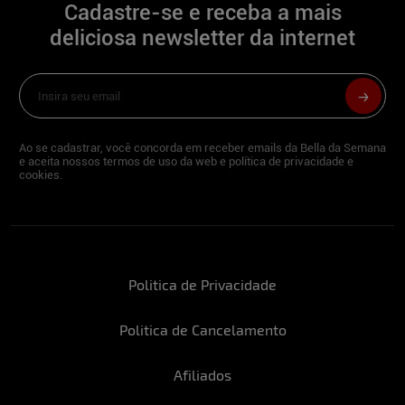
brinco com a imaginação do meu público.
Cadastre-se e receba a mais
Adoro despertar desejos e proporcionar
deliciosa newsletter da internet
experiências. Isso é só um pouquinho do
que vocês vão ver de mim aqui!
Descreva-se em três palavras:
Ambiciosa, determinada e envolvente.
Ao se cadastrar, você concorda em receber emails da Bella da Semana
e aceita nossos termos de uso da web e política de privacidade e
cookies.
Além de modelo, você tem outra
profissão?
Modelo e criadora de conteúdo na
TopFans.
Politica de Privacidade
O que você faz para manter a forma?
Politica de Cancelamento
Dieta e treino de musculação de 5 a 6 dias
na semana.
Afiliados