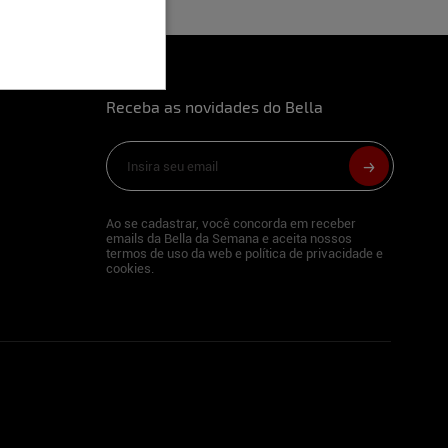
Receba as novidades do Bella
Ao se cadastrar, você concorda em receber
emails da Bella da Semana e aceita nossos
termos de uso da web e política de privacidade e
cookies.