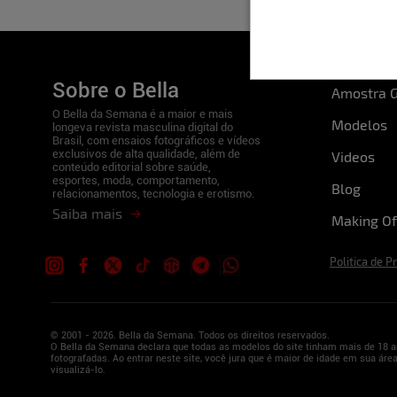
Sobre o Bella
Amostra G
O Bella da Semana é a maior e mais
Modelos
longeva revista masculina digital do
Brasil, com ensaios fotográficos e vídeos
exclusivos de alta qualidade, além de
Videos
conteúdo editorial sobre saúde,
esportes, moda, comportamento,
Blog
relacionamentos, tecnologia e erotismo.
Saiba mais
Making Of
Politica de P
© 2001 - 2026. Bella da Semana. Todos os direitos reservados.
O Bella da Semana declara que todas as modelos do site tinham mais de 18 a
fotografadas. Ao entrar neste site, você jura que é maior de idade em sua área
visualizá-lo.