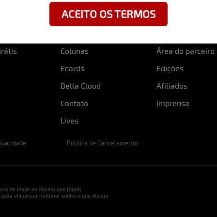
ACEITO OS TERMOS
rátis
Colunas
Área do parceiro
Ecards
Edições
Bella Cloud
Afiliados
Contato
Imprensa
Lives
rivacidade
Politica de Cancelamento
nos de idade no dia em que foram
 para visualizar material adulto e que deseja