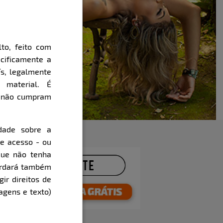
to, feito com
cificamente a
ís, legalmente
 material. É
e não cumpram
dade sobre a
de acesso - ou
que não tenha
cordará também
gir direitos de
agens e texto)