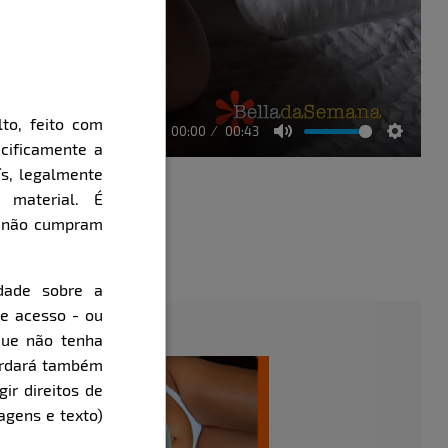
to, feito com
00:00
00:43
cificamente a
Mute
Setting
ís, legalmente
 material. É
e não cumpram
évia
dade sobre a
de acesso - ou
que não tenha
cordará também
gir direitos de
agens e texto)