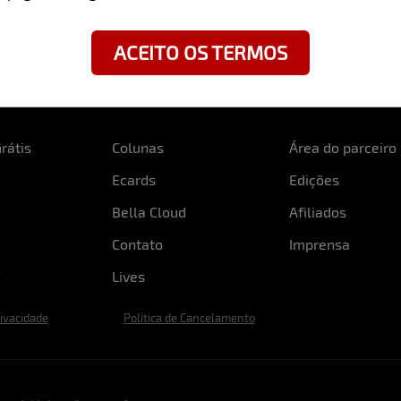
ACEITO OS TERMOS
rátis
Colunas
Área do parceiro
Ecards
Edições
Bella Cloud
Afiliados
Contato
Imprensa
Lives
rivacidade
Politica de Cancelamento