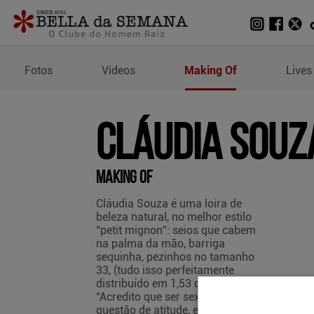
Making Of de Cláudia So
Fotos
Videos
Making Of
Lives
Cláudia Souz
Making Of
Cláudia Souza é uma loira de
beleza natural, no melhor estilo
“petit mignon”: seios que cabem
na palma da mão, barriga
sequinha, pezinhos no tamanho
33, (tudo isso perfeitamente
distribuído em 1,53 de altura).
“Acredito que ser sexy é uma
questão de atitude, expressão e