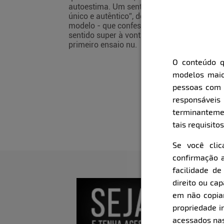
autoestima. Um sentimento
único e autêntico”, declarou a
modelo - que confessou ter se
sentido super à vontade em seu
primeiro ensaio nu.
O conteúdo q
modelos maio
pessoas com i
responsávei
terminanteme
tais requisitos
Se você cli
confirmação a
facilidade d
direito ou ca
em não copiar,
propriedade i
acessados nas