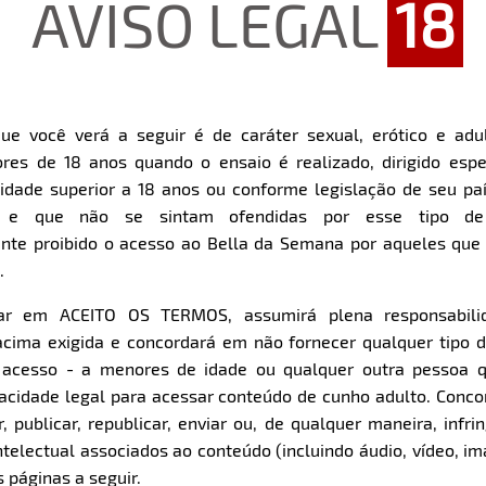
AVISO LEGAL
18
ue você verá a seguir é de caráter sexual, erótico e adul
res de 18 anos quando o ensaio é realizado, dirigido espe
Restart
Rewind
Play
Forward
dade superior a 18 anos ou conforme legislação de seu pa
10s
10s
Download
s e que não se sintam ofendidas por esse tipo de
nte proibido o acesso ao Bella da Semana por aqueles qu
.
Parte 1
Parte 2
Clique aqui e veja uma prévia
Clique aqui e veja uma pr
car em ACEITO OS TERMOS, assumirá plena responsabili
cima exigida e concordará em não fornecer qualquer tipo 
e acesso - a menores de idade ou qualquer outra pessoa 
pacidade legal para acessar conteúdo de cunho adulto. Con
 publicar, republicar, enviar ou, de qualquer maneira, infrin
ntelectual associados ao conteúdo (incluindo áudio, vídeo, im
 páginas a seguir.