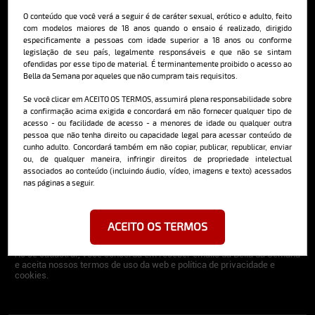
Sobre o Bella
O conteúdo que você verá a seguir é de caráter sexual, erótico e adulto, feito
com modelos maiores de 18 anos quando o ensaio é realizado, dirigido
O Bella da Semana é a maior e mais longeva revista masculina digital
especificamente a pessoas com idade superior a 18 anos ou conforme
do Brasil, com ensaios fotográficos e vídeos exclusivos de alta
legislação de seu país, legalmente responsáveis e que não se sintam
qualidade, além de conteúdo editorial sobre saúde, esportes, moda,
ofendidas por esse tipo de material. É terminantemente proibido o acesso ao
comportamento, relacionamentos, tecnologia e erotismo.
Bella da Semana por aqueles que não cumpram tais requisitos.
Saiba mais
Se você clicar em ACEITO OS TERMOS, assumirá plena responsabilidade sobre
a confirmação acima exigida e concordará em não fornecer qualquer tipo de
acesso - ou facilidade de acesso - a menores de idade ou qualquer outra
pessoa que não tenha direito ou capacidade legal para acessar conteúdo de
Cadastre-se e receba a mais
cunho adulto. Concordará também em não copiar, publicar, republicar, enviar
ou, de qualquer maneira, infringir direitos de propriedade intelectual
deliciosa newsletter da internet
associados ao conteúdo (incluindo áudio, vídeo, imagens e texto) acessados
nas páginas a seguir.
ACEITO OS TERMOS
Ao se cadastrar, você concorda em receber emails da Bella da Semana
e aceita nossos termos de uso da web e política de privacidade e
cookies.