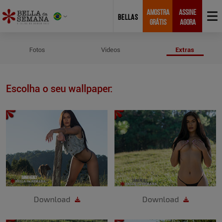
AMOSTRA
ASSINE
BELLAS
GRÁTIS
AGORA
Wallpapers de Dana Healy
Fotos
Videos
Extras
Escolha o seu wallpaper:
Download
Download