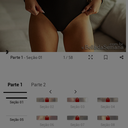
Item
Parte 1
- Seção 01
1 / 58
1
of
12
Parte 1
Parte 2
Seção 01
Seção 02
Seção 03
Seção 04
Seção 05
Seção 06
Seção 07
Seção 08