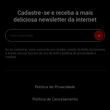
Cadastre-se e receba a mais
Estuda? O que?
deliciosa newsletter da internet
Estudo para o Vestibular
Quando o assunto é futebol, torce para
algum time?
Ao se cadastrar, você concorda em receber emails da Bella da Semana
e aceita nossos termos de uso da web e política de privacidade e
Torço para o Internacional
cookies.
Qual é o seu segredo para manter a
forma?
Politica de Privacidade
Manter uma alimentação equilibrada
Politica de Cancelamento
Descreva-se em três palavras: