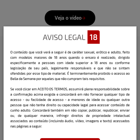
Veja o vídeo
AVISO LEGAL
18
O conteúdo que você verá a seguir é de caráter sexual, erótico e adulto, feito
Confira a entrevista que o Bella
com modelos maiores de 18 anos quando o ensaio é realizado, dirigido
especificamente a pessoas com idade superior a 18 anos ou conforme
fez com a modelo:
legislação de seu país, legalmente responsáveis e que não se sintam
ofendidas por esse tipo de material. É terminantemente proibido o acesso ao
Nome:
Dhenelle Fernandes
Bella da Semana por aqueles que não cumpram tais requisitos.
Data e local de nascimento:
Santa Maria /
Se você clicar em ACEITO OS TERMOS, assumirá plena responsabilidade sobre
a confirmação acima exigida e concordará em não fornecer qualquer tipo de
RS - 22/02/1997
acesso - ou facilidade de acesso - a menores de idade ou qualquer outra
pessoa que não tenha direito ou capacidade legal para acessar conteúdo de
Cidade onde mora atualmente:
Santa
cunho adulto. Concordará também em não copiar, publicar, republicar, enviar
Catarina
ou, de qualquer maneira, infringir direitos de propriedade intelectual
associados ao conteúdo (incluindo áudio, vídeo, imagens e texto) acessados
nas páginas a seguir.
Signo:
Peixes