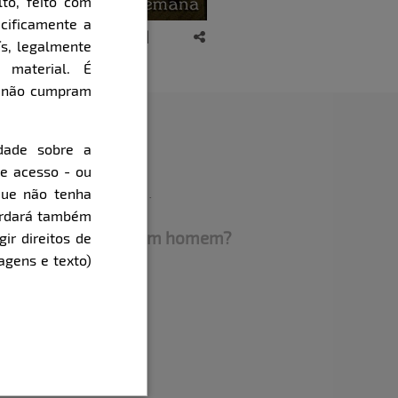
to, feito com
cificamente a
ís, legalmente
 material. É
e não cumpram
dade sobre a
de acesso - ou
que não tenha
cordará também
ue você observa em um homem?
gir direitos de
agens e texto)
 no espelho rs