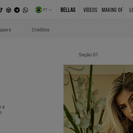
PT
BELLAS
VÍDEOS
MAKING OF
L
apers
Créditos
Seção 01
u a
e