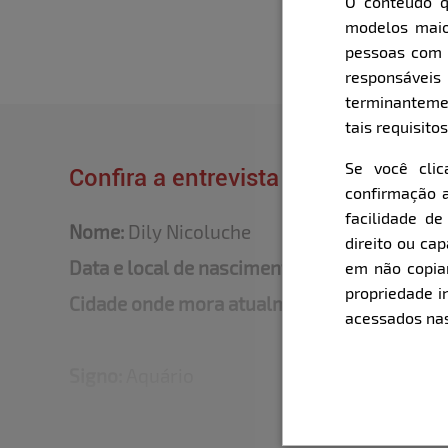
O conteúdo q
modelos maio
pessoas com i
responsávei
terminanteme
tais requisitos
Se você cli
Confira a entrevista que o Bella fe
confirmação a
facilidade d
Nome:
Dily Nicoluche
direito ou ca
Data e local de nascimento:
26/01/1994 São
em não copiar,
propriedade i
Cidade onde mora atualmente:
Santo André 
acessados nas
Signo:
Aquário
Altura:
1.56