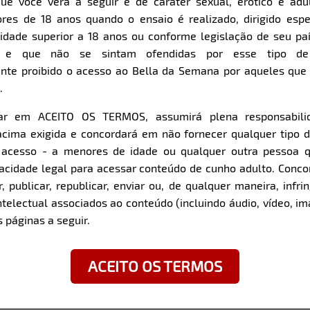
ue você verá a seguir é de caráter sexual, erótico e adul
res de 18 anos quando o ensaio é realizado, dirigido espe
Item
Super Zoom
dade superior a 18 anos ou conforme legislação de seu pa
1
s e que não se sintam ofendidas por esse tipo de
of
nte proibido o acesso ao Bella da Semana por aqueles qu
9
.
car em ACEITO OS TERMOS, assumirá plena responsabili
z com a modelo:
cima exigida e concordará em não fornecer qualquer tipo 
e acesso - a menores de idade ou qualquer outra pessoa 
pacidade legal para acessar conteúdo de cunho adulto. Con
 Bernardo do Campo / SP
Qual a primeira coisa q
 publicar, republicar, enviar ou, de qualquer maneira, infrin
ntelectual associados ao conteúdo (incluindo áudio, vídeo, im
/ SP
O olhar...
 páginas a seguir.
Você tem alguma mania?
ACEITO OS TERMOS
Sim, de me olhar sempre