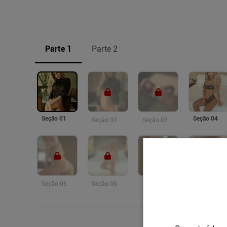
Parte 1
Parte 2
Seção 01
Seção 04
Seção 02
Seção 03
Seção 05
Seção 06
Seção 07
Seção 08