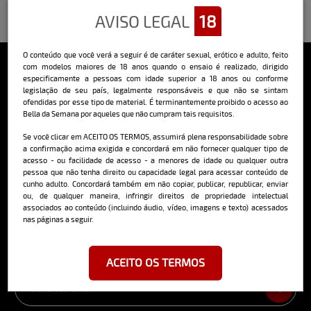
AVISO LEGAL
18
O conteúdo que você verá a seguir é de caráter sexual, erótico e adulto, feito
com modelos maiores de 18 anos quando o ensaio é realizado, dirigido
especificamente a pessoas com idade superior a 18 anos ou conforme
Sobre o Bella
legislação de seu país, legalmente responsáveis e que não se sintam
ofendidas por esse tipo de material. É terminantemente proibido o acesso ao
O Bella da Semana é a maior e mais longeva revista masculina digital
Bella da Semana por aqueles que não cumpram tais requisitos.
do Brasil, com ensaios fotográficos e vídeos exclusivos de alta
qualidade, além de conteúdo editorial sobre saúde, esportes, moda,
Se você clicar em ACEITO OS TERMOS, assumirá plena responsabilidade sobre
comportamento, relacionamentos, tecnologia e erotismo.
a confirmação acima exigida e concordará em não fornecer qualquer tipo de
acesso - ou facilidade de acesso - a menores de idade ou qualquer outra
Saiba mais
pessoa que não tenha direito ou capacidade legal para acessar conteúdo de
cunho adulto. Concordará também em não copiar, publicar, republicar, enviar
ou, de qualquer maneira, infringir direitos de propriedade intelectual
associados ao conteúdo (incluindo áudio, vídeo, imagens e texto) acessados
nas páginas a seguir.
Cadastre-se e receba a mais
deliciosa newsletter da internet
ACEITO OS TERMOS