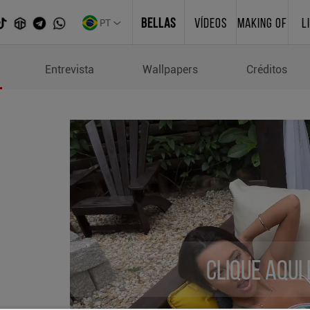
PT
BELLAS
VÍDEOS
MAKING OF
L
io
Entrevista
Wallpapers
Créditos
Clique aqui