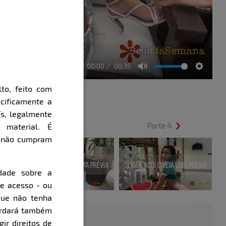
00:00
00:35
Mute
Setting
to, feito com
cificamente a
ís, legalmente
Parte 3
Parte 4
 material. É
e não cumpram
évia
Clique aqui e veja uma prévia
Clique aqui e veja uma prévia
dade sobre a
de acesso - ou
que não tenha
cordará também
gir direitos de