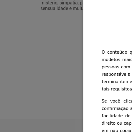
mistério, simpatia, provocação,
sensualidade e muita sedução.
O conteúdo q
modelos maio
pessoas com i
responsávei
terminanteme
tais requisitos
Se você cli
confirmação a
facilidade d
direito ou ca
em não copiar,