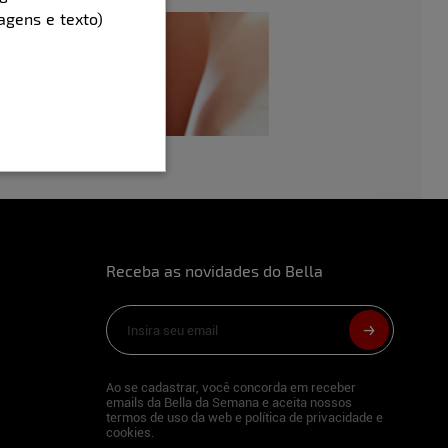
agens e texto)
Receba as novidades do Bella
Ao se cadastrar, você concorda em receber
emails da Bella da Semana e aceita nossos
termos de uso da web e política de privacidade e
cookies.