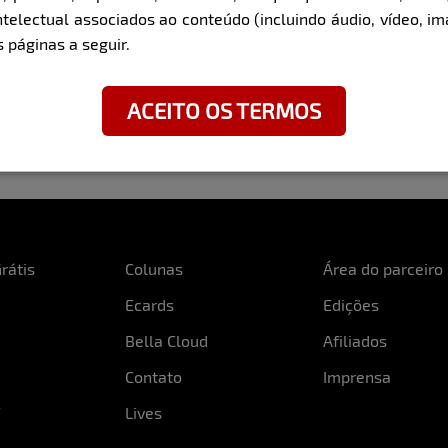
ntelectual associados ao conteúdo (incluindo áudio, vídeo, im
 páginas a seguir.
ACEITO OS TERMOS
rátis
Colunas
Área do parceiro
Ecards
Edições
Bella Cloud
Afiliados
Contato
Imprensa
Lives