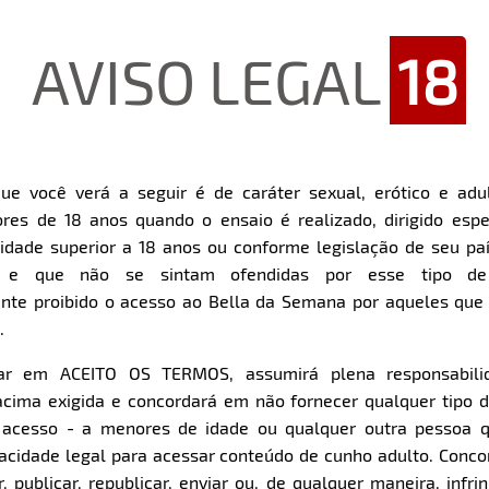
AVISO LEGAL
18
Restart
Rewind
Play
Forward
ue você verá a seguir é de caráter sexual, erótico e adul
10s
10s
Download
res de 18 anos quando o ensaio é realizado, dirigido espe
dade superior a 18 anos ou conforme legislação de seu pa
Parte 1
Parte 2
s e que não se sintam ofendidas por esse tipo de
nte proibido o acesso ao Bella da Semana por aqueles qu
.
Clique aqui e veja uma prévia
Clique aqui e veja uma pr
car em ACEITO OS TERMOS, assumirá plena responsabili
cima exigida e concordará em não fornecer qualquer tipo 
e acesso - a menores de idade ou qualquer outra pessoa 
pacidade legal para acessar conteúdo de cunho adulto. Con
 publicar, republicar, enviar ou, de qualquer maneira, infrin