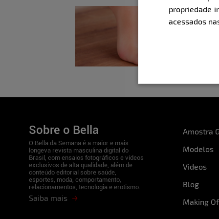
propriedade i
acessados nas
Sobre o Bella
Amostra G
O Bella da Semana é a maior e mais
Modelos
longeva revista masculina digital do
Brasil, com ensaios fotográficos e vídeos
exclusivos de alta qualidade, além de
Videos
conteúdo editorial sobre saúde,
esportes, moda, comportamento,
Blog
relacionamentos, tecnologia e erotismo.
Saiba mais
Making Of