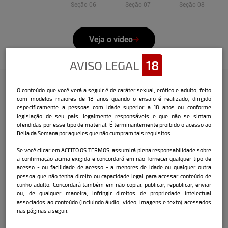
Seção 06
Seção 07
Seção 08
Veja o vídeo
AVISO LEGAL
18
O conteúdo que você verá a seguir é de caráter sexual, erótico e adulto, feito
com modelos maiores de 18 anos quando o ensaio é realizado, dirigido
Confira a entrevista que o Bella
especificamente a pessoas com idade superior a 18 anos ou conforme
fez com a modelo:
legislação de seu país, legalmente responsáveis e que não se sintam
ofendidas por esse tipo de material. É terminantemente proibido o acesso ao
Bella da Semana por aqueles que não cumpram tais requisitos.
Nome: Ellen Leite.
Data de nascimento: 19 de abril de 1991.
Se você clicar em ACEITO OS TERMOS, assumirá plena responsabilidade sobre
Local de nascimento: Presidente
a confirmação acima exigida e concordará em não fornecer qualquer tipo de
Venceslau (SP).
acesso - ou facilidade de acesso - a menores de idade ou qualquer outra
pessoa que não tenha direito ou capacidade legal para acessar conteúdo de
Mora em: Balneário Camboriú (SC).
cunho adulto. Concordará também em não copiar, publicar, republicar, enviar
Signo: áries.
ou, de qualquer maneira, infringir direitos de propriedade intelectual
associados ao conteúdo (incluindo áudio, vídeo, imagens e texto) acessados
Medidas
nas páginas a seguir.
Altura: 1,58 m.
Quadril: 90 cm.