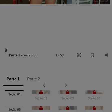
Item
Parte 1
- Seção 01
1 / 59
1
of
9
Parte 1
Parte 2
Seção 01
Seção 02
Seção 03
Seção 04
Seção 05