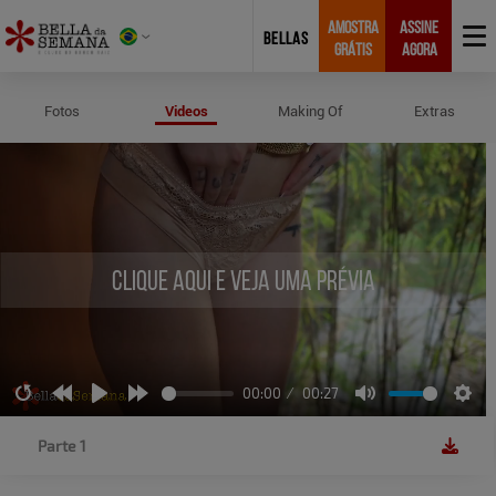
AMOSTRA
ASSINE
BELLAS
GRÁTIS
AGORA
Vídeos de Especial 2021
Fotos
Videos
Making Of
Extras
Clique aqui e veja uma prévia
00:00
00:27
Restart
Rewind
Play
Forward
Mute
Sett
10s
10s