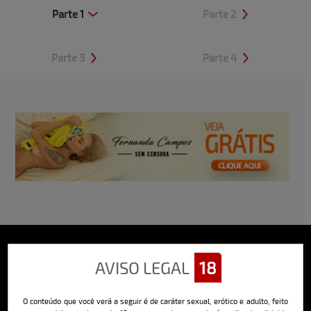
Parte 1
Parte 2
Clique aqui e veja uma prévia
Clique aqui e veja uma prévia
Parte 3
Parte 4
Clique aqui e veja uma prévia
Clique aqui e veja uma prévia
AVISO LEGAL
18
Sobre o Bella
O Bella da Semana é a maior e mais longeva revista masculina digital
O conteúdo que você verá a seguir é de caráter sexual, erótico e adulto, feito
do Brasil, com ensaios fotográficos e vídeos exclusivos de alta