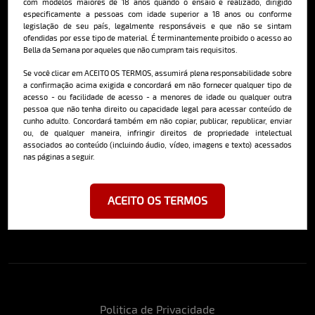
com modelos maiores de 18 anos quando o ensaio é realizado, dirigido
qualidade, além de conteúdo editorial sobre saúde, esportes, moda,
especificamente a pessoas com idade superior a 18 anos ou conforme
comportamento, relacionamentos, tecnologia e erotismo.
legislação de seu país, legalmente responsáveis e que não se sintam
Saiba mais
ofendidas por esse tipo de material. É terminantemente proibido o acesso ao
Bella da Semana por aqueles que não cumpram tais requisitos.
Se você clicar em ACEITO OS TERMOS, assumirá plena responsabilidade sobre
a confirmação acima exigida e concordará em não fornecer qualquer tipo de
Cadastre-se e receba a mais
acesso - ou facilidade de acesso - a menores de idade ou qualquer outra
pessoa que não tenha direito ou capacidade legal para acessar conteúdo de
deliciosa newsletter da internet
cunho adulto. Concordará também em não copiar, publicar, republicar, enviar
ou, de qualquer maneira, infringir direitos de propriedade intelectual
associados ao conteúdo (incluindo áudio, vídeo, imagens e texto) acessados
nas páginas a seguir.
ACEITO OS TERMOS
Ao se cadastrar, você concorda em receber emails da Bella da Semana
e aceita nossos termos de uso da web e política de privacidade e
cookies.
Politica de Privacidade