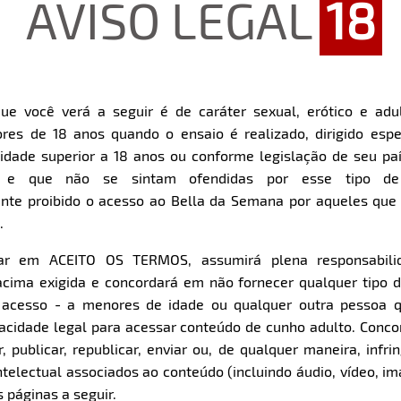
AVISO LEGAL
18
ue você verá a seguir é de caráter sexual, erótico e adul
res de 18 anos quando o ensaio é realizado, dirigido espe
Restart
Rewind
Play
Forward
dade superior a 18 anos ou conforme legislação de seu pa
10s
10s
Download
s e que não se sintam ofendidas por esse tipo de
nte proibido o acesso ao Bella da Semana por aqueles qu
.
Parte 1
Parte 2
Clique aqui e veja uma prévia
Clique aqui e veja uma pr
car em ACEITO OS TERMOS, assumirá plena responsabili
cima exigida e concordará em não fornecer qualquer tipo 
e acesso - a menores de idade ou qualquer outra pessoa 
pacidade legal para acessar conteúdo de cunho adulto. Con
 publicar, republicar, enviar ou, de qualquer maneira, infrin
ntelectual associados ao conteúdo (incluindo áudio, vídeo, im
 páginas a seguir.