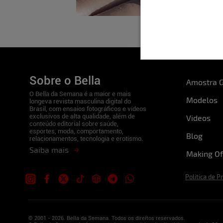
Sobre o Bella
Amostra G
O Bella da Semana é a maior e mais
Modelos
longeva revista masculina digital do
Brasil, com ensaios fotográficos e vídeos
exclusivos de alta qualidade, além de
Videos
conteúdo editorial sobre saúde,
esportes, moda, comportamento,
Blog
relacionamentos, tecnologia e erotismo.
Saiba mais
Making Of
Politica de P
© 2001 - 2026. Bella da Semana. Todos os direitos reservados.