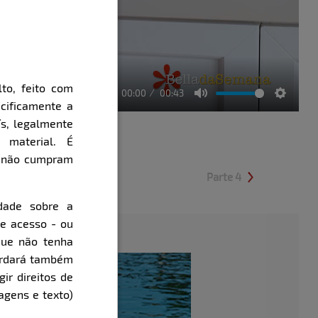
to, feito com
00:00
00:43
cificamente a
Mute
Setting
ís, legalmente
 material. É
e não cumpram
Parte 3
Parte 4
évia
Clique aqui e veja uma prévia
Clique aqui e veja uma prévia
dade sobre a
de acesso - ou
que não tenha
cordará também
gir direitos de
agens e texto)