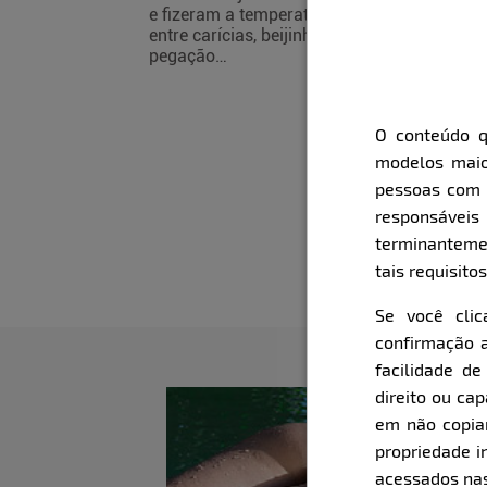
e fizeram a temperatura subir
entre carícias, beijinhos e muita
pegação…
O conteúdo q
modelos maio
pessoas com i
responsávei
terminanteme
tais requisitos
Se você cli
confirmação a
facilidade d
direito ou ca
em não copiar,
propriedade i
acessados nas