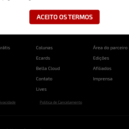
ACEITO OS TERMOS
rátis
Colunas
Área do parceiro
Ecards
Edições
Bella Cloud
Afiliados
Contato
Imprensa
Lives
rivacidade
Politica de Cancelamento