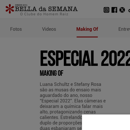
Making Of de Especial 2
Fotos
Videos
Making Of
Entre
Especial 202
Making Of
Luana Schultz e Stefany Rosa
são as musas do ensaio mais
aguardado do ano, nosso
“Especial 2022”. Elas câmeras e
deixaram a química falar mais
alto, protagonizando cenas
calientes. Estrelando um ensaio
duplo de proporções épicas, as
duas esbanjaram sensualidade