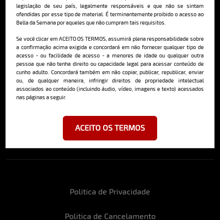
Saiba mais
legislação de seu país, legalmente responsáveis e que não se sintam
ofendidas por esse tipo de material. É terminantemente proibido o acesso ao
Bella da Semana por aqueles que não cumpram tais requisitos.
Se você clicar em ACEITO OS TERMOS, assumirá plena responsabilidade sobre
Cadastre-se e receba a mais
a confirmação acima exigida e concordará em não fornecer qualquer tipo de
deliciosa newsletter da internet
acesso - ou facilidade de acesso - a menores de idade ou qualquer outra
pessoa que não tenha direito ou capacidade legal para acessar conteúdo de
cunho adulto. Concordará também em não copiar, publicar, republicar, enviar
ou, de qualquer maneira, infringir direitos de propriedade intelectual
associados ao conteúdo (incluindo áudio, vídeo, imagens e texto) acessados
nas páginas a seguir.
Ao se cadastrar, você concorda em receber emails da Bella da Semana
e aceita nossos termos de uso da web e política de privacidade e
ACEITO OS TERMOS
cookies.
Politica de Privacidade
Politica de Cancelamento