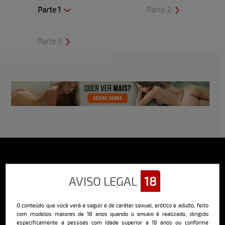
Parte 1
Parte 2
Clique aqui e veja uma prévia
Clique aqui e veja uma prévia
Parte 3
Clique aqui e veja uma prévia
Sobre o Bella
AVISO LEGAL
18
O Bella da Semana é a maior e mais longeva revista masculina digital
do Brasil, com ensaios fotográficos e vídeos exclusivos de alta
qualidade, além de conteúdo editorial sobre saúde, esportes, moda,
O conteúdo que você verá a seguir é de caráter sexual, erótico e adulto, feito
comportamento, relacionamentos, tecnologia e erotismo.
com modelos maiores de 18 anos quando o ensaio é realizado, dirigido
especificamente a pessoas com idade superior a 18 anos ou conforme