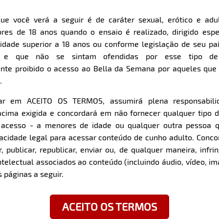
Item
ue você verá a seguir é de caráter sexual, erótico e adul
Super Zoom
1
res de 18 anos quando o ensaio é realizado, dirigido espe
of
dade superior a 18 anos ou conforme legislação de seu pa
12
s e que não se sintam ofendidas por esse tipo de
nte proibido o acesso ao Bella da Semana por aqueles qu
.
car em ACEITO OS TERMOS, assumirá plena responsabili
cima exigida e concordará em não fornecer qualquer tipo 
z com a modelo:
e acesso - a menores de idade ou qualquer outra pessoa 
pacidade legal para acessar conteúdo de cunho adulto. Con
de jogo… tudo deixou o 
 publicar, republicar, enviar ou, de qualquer maneira, infrin
nta Rosa - RS
sensual ao mesmo temp
ntelectual associados ao conteúdo (incluindo áudio, vídeo, im
 páginas a seguir.
Teve algum momento dura
ovo Hamburgo / RS
ficou mais intenso
do qu
tensão sexual no set de 
ACEITO OS TERMOS
Mel:
Teve sim… e não foi
squentou naturalmente ou
até esquecia das câmeras