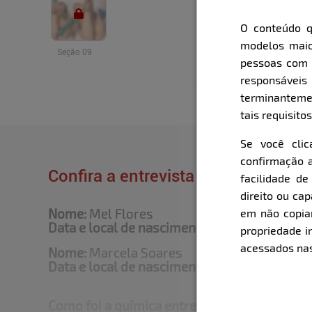
O conteúdo q
modelos maio
Seção 09
pessoas com i
responsávei
terminanteme
tais requisitos
Se você cli
confirmação a
Confira a entrevista que o Bella fe
facilidade d
direito ou ca
Nome:
Mel Flores
em não copiar,
Data e local de nascimento:
18/04/2001 - Sa
propriedade i
acessados nas
Nome:
Marcela Soares
Data e local de nascimento:
18/10/2003 - N
Como foi a química entre vocês? O clima e