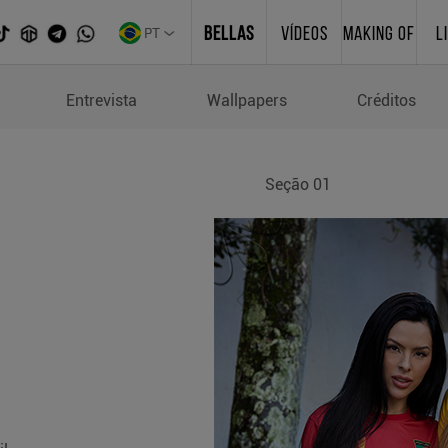
PT
BELLAS
VÍDEOS
MAKING OF
L
do Mundo
Entrevista
Wallpapers
Créditos
Seção 01
a