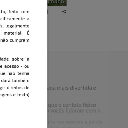
to, feito com
cificamente a
ís, legalmente
 material. É
e não cumpram
dade sobre a
de acesso - ou
que não tenha
cordará também
ensaio com uma pegada mais divertida e
gir direitos de
o.
agens e texto)
nte os cliques em que o contato físico
e o planejado? Como vocês lidaram com a
filmagens?
 só uma vez. Em alguns momentos a gente
. A gente entrou no clima e deixou