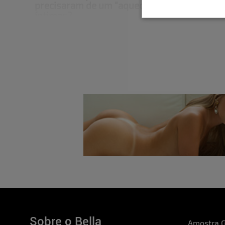
precisaram de um "aquecimento" antes de 
íntimas?
Mel:
A química foi instantânea… aquele tipo
sente no olhar. Nem deu tempo de “aquecer”
percebeu, já estava envolvida no clima. Foi 
cada pose só deixava tudo mais gostoso.
Marcela:
A química foi incrível, os assinant
live de bastidores!
Mas já adianto que a quím
linda e não tem como não se apaixonar! Spoi
já estávamos bem aquecidas, se é que me 
Qual foi a sensação de dividir um ensaio tã
da Semana? O que passou pela cabeça de vo
encostaram pela primeira vez sem roupa?
Mel:
Foi uma mistura de sensações. No pri
arrepio maravilhoso. Acho que naquele mo
que não seria só um ensaio! Como sou uma m
que tinha uma energia bem atraente.
Marcela:
Foi melhor do que o primeiro, esto
nunca, quem viu os meus outros ensaios vai
eu soube que era a Mel que iria fazer esse e
empolgada, pois eu acho ela linda demais, 
Sobre o Bella
Amostra G