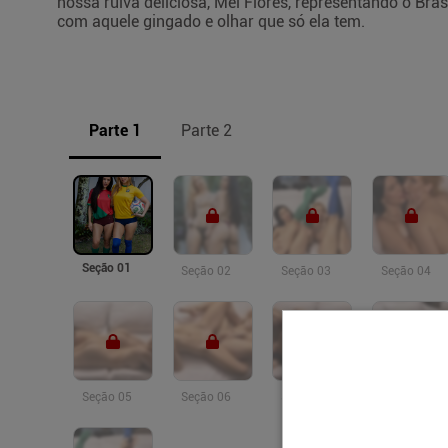
nossa ruiva deliciosa, Mel Flores, representando o Bras
com aquele gingado e olhar que só ela tem.
Parte 1
Parte 2
Seção 01
Seção 02
Seção 03
Seção 04
Seção 05
Seção 06
Seção 07
Seção 08