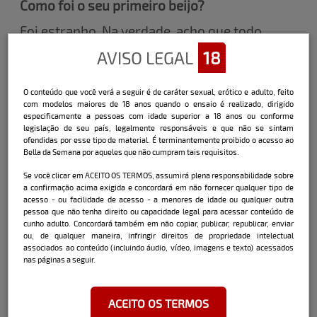
Como foi o seu primeiro beijo?
Foi estranho. Na verdade, acho que todo
primeiro beijo é estranho kkkk
AVISO LEGAL
18
Já realizou uma fantasia erótica de algum
homem? Qual?
O conteúdo que você verá a seguir é de caráter sexual, erótico e adulto, feito
com modelos maiores de 18 anos quando o ensaio é realizado, dirigido
Nunca, pelo jeito sempre fui suficiente o
especificamente a pessoas com idade superior a 18 anos ou conforme
bastante...
legislação de seu país, legalmente responsáveis e que não se sintam
ofendidas por esse tipo de material. É terminantemente proibido o acesso ao
Qual é a melhor forma de enlouquecer um
Bella da Semana por aqueles que não cumpram tais requisitos.
homem na cama?
Se você clicar em ACEITO OS TERMOS, assumirá plena responsabilidade sobre
Dando o melhor de mim sempre.
a confirmação acima exigida e concordará em não fornecer qualquer tipo de
acesso - ou facilidade de acesso - a menores de idade ou qualquer outra
pessoa que não tenha direito ou capacidade legal para acessar conteúdo de
O que a excita?
cunho adulto. Concordará também em não copiar, publicar, republicar, enviar
ou, de qualquer maneira, infringir direitos de propriedade intelectual
Ser desejada e o olhar de quem quer me
associados ao conteúdo (incluindo áudio, vídeo, imagens e texto) acessados
seduzir.
nas páginas a seguir.
Se a sua calcinha falasse, o que ela diria
agora?
ACEITO OS TERMOS