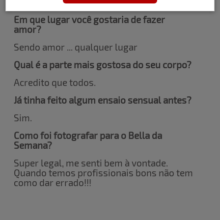
Gosto do seu perfume.
Em que lugar você gostaria de fazer
amor?
Sendo amor ... qualquer lugar
Qual é a parte mais gostosa do seu corpo?
Acredito que todos.
Já tinha feito algum ensaio sensual antes?
Sim.
Como foi fotografar para o Bella da
Semana?
Super legal, me senti bem à vontade.
Quando temos profissionais bons não tem
como dar errado!!!