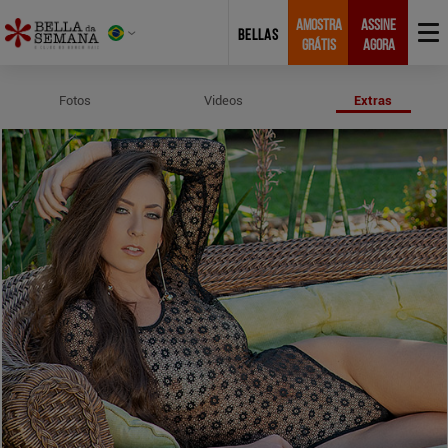
AMOSTRA
ASSINE
BELLAS
GRÁTIS
AGORA
Perfil e Medidas de Fernanda Bau
Fotos
Videos
Extras