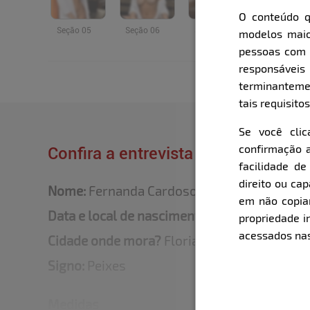
O conteúdo q
Seção 05
Seção 06
Seção 07
modelos maio
pessoas com i
responsávei
terminanteme
tais requisitos
Se você cli
confirmação a
Confira a entrevista que o Bella fe
facilidade d
direito ou ca
Nome:
Fernanda Cardoso
em não copiar,
Data e local de nascimento:
16/03/1995 - Po
propriedade i
acessados nas
Cidade onde mora?
Florianópolis
Signo:
Peixes
Medidas