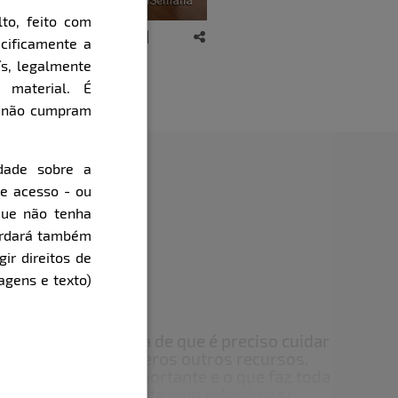
to, feito com
cificamente a
ís, legalmente
 material. É
e não cumpram
dade sobre a
de acesso - ou
que não tenha
cordará também
gir direitos de
orgio Armani
agens e texto)
?
a logo vem a ideia de que é preciso cuidar
téticos, entre inúmeros outros recursos.
r, porém, o mais importante e o que faz toda
se sente internamente com relação a si