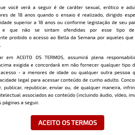
ue você verá a seguir é de caráter sexual, erótico e adul
Item
Super Zoom
res de 18 anos quando o ensaio é realizado, dirigido espe
1
dade superior a 18 anos ou conforme legislação de seu pa
of
s e que não se sintam ofendidas por esse tipo de
10
nte proibido o acesso ao Bella da Semana por aqueles qu
.
car em ACEITO OS TERMOS, assumirá plena responsabili
cima exigida e concordará em não fornecer qualquer tipo 
z com a modelo:
e acesso - a menores de idade ou qualquer outra pessoa 
pacidade legal para acessar conteúdo de cunho adulto. Con
O perfume do sucesso:
 publicar, republicar, enviar ou, de qualquer maneira, infrin
rto Alegre/RS
O meu ?! Hahaha | Sí- Gi
ntelectual associados ao conteúdo (incluindo áudio, vídeo, im
 páginas a seguir.
“Beleza”, qual o segredo 
Quando se pensa em belez
do corpo, tratamentos es
ACEITO OS TERMOS
Tudo isso tem o seu valo
a diferença é como você 