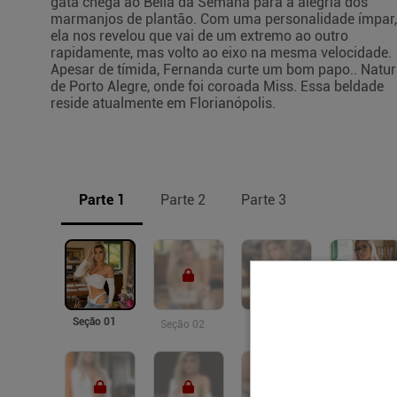
gata chega ao Bella da Semana para a alegria dos
marmanjos de plantão. Com uma personalidade ímpar,
ela nos revelou que vai de um extremo ao outro
rapidamente, mas volto ao eixo na mesma velocidade.
Apesar de tímida, Fernanda curte um bom papo.. Natur
de Porto Alegre, onde foi coroada Miss. Essa beldade
reside atualmente em Florianópolis.
Parte 1
Parte 2
Parte 3
Seção 01
Seção 04
Seção 02
Seção 03