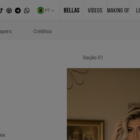
PT
BELLAS
VÍDEOS
MAKING OF
L
chein
apers
Créditos
Seção 01
e
ssa