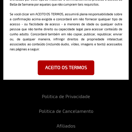
Bella da Semana por aqueles que não cumpram tais requisitos.
Cadastre-se e receba a mais
deliciosa newsletter da internet
Se você clicar em ACEITO OS TERMOS, assumirá plena responsabilidade sobre
a confirmação acima exigida e concordará em não fornecer qualquer tipo de
acesso - ou facilidade de acesso - a menores de idade ou qualquer outra
pessoa que não tenha direito ou capacidade legal para acessar conteúdo de
cunho adulto. Concordará também em não copiar, publicar, republicar, enviar
ou, de qualquer maneira, infringir direitos de propriedade intelectual
associados ao conteúdo (incluindo áudio, vídeo, imagens e texto) acessados
nas páginas a seguir.
Ao se cadastrar, você concorda em receber emails da Bella da Semana
e aceita nossos termos de uso da web e política de privacidade e
cookies.
ACEITO OS TERMOS
Politica de Privacidade
Politica de Cancelamento
Afiliados