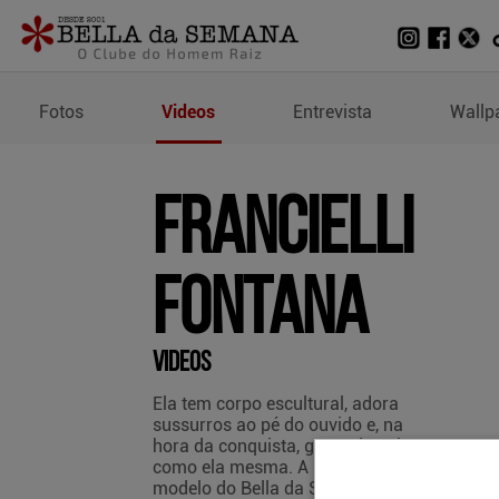
Vídeos de Francielli Fon
Fotos
Videos
Entrevista
Wallp
Francielli
Fontana
Videos
Ela tem corpo escultural, adora
sussurros ao pé do ouvido e, na
hora da conquista, gosta de agir
como ela mesma. A nova
modelo do Bella da Semana