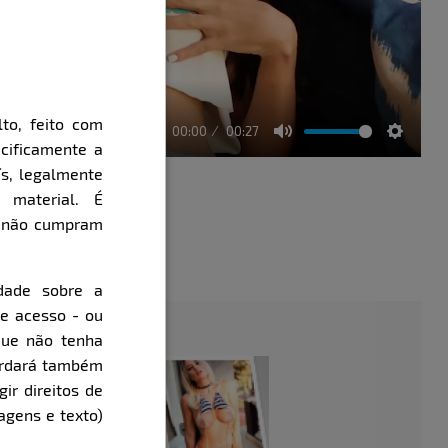
to, feito com
00:00
00:27
cificamente a
Mute
Setting
ís, legalmente
 material. É
e não cumpram
évia
dade sobre a
de acesso - ou
que não tenha
cordará também
gir direitos de
agens e texto)