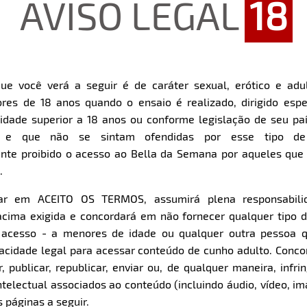
AVISO LEGAL
18
ue você verá a seguir é de caráter sexual, erótico e adul
res de 18 anos quando o ensaio é realizado, dirigido espe
Restart
Rewind
Play
Forward
dade superior a 18 anos ou conforme legislação de seu pa
10s
10s
Download
s e que não se sintam ofendidas por esse tipo de
nte proibido o acesso ao Bella da Semana por aqueles qu
.
Parte 1
Parte 2
Clique aqui e veja uma prévia
Clique aqui e veja uma pr
car em ACEITO OS TERMOS, assumirá plena responsabili
cima exigida e concordará em não fornecer qualquer tipo 
e acesso - a menores de idade ou qualquer outra pessoa 
pacidade legal para acessar conteúdo de cunho adulto. Con
 publicar, republicar, enviar ou, de qualquer maneira, infrin
ntelectual associados ao conteúdo (incluindo áudio, vídeo, im
 páginas a seguir.