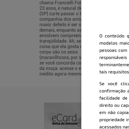
chama Francielli Fontana, tem
23 anos, é natural de Botucatu
(SP) curte passar o tempo na
companhia dos amigos. Seu
maior defeito é ser sensível
demais, enquanto as qualidades
envolvem compreensão e
O conteúdo q
tranqüilidade. Ah, se tem uma
modelos maio
coisa que ela gosta no próprio
pessoas com i
corpo são os seios
responsávei
(maravilhosos, por sinal!). Veja
se você concorda com a opinião
terminanteme
da moça: acesse o ensaio
tais requisitos
inédito agora mesmo!
Se você cli
confirmação a
facilidade d
direito ou ca
em não copiar,
propriedade i
acessados nas