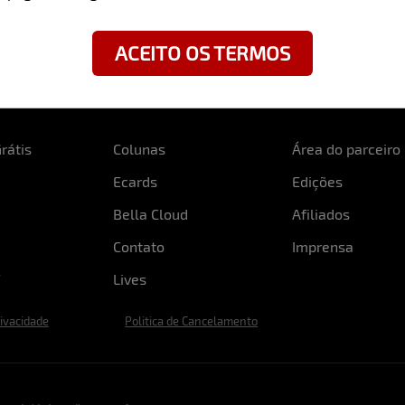
ACEITO OS TERMOS
rátis
Colunas
Área do parceiro
Ecards
Edições
Bella Cloud
Afiliados
Contato
Imprensa
Lives
rivacidade
Politica de Cancelamento