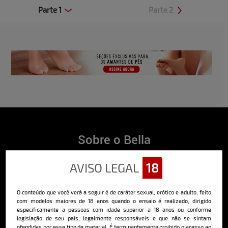
Parte 1
Parte 2
Clique aqui e veja uma prévia
Clique aqui e veja uma prévia
Sobre o Bella
O Bella da Semana é a maior e mais longeva revista masculina digital
AVISO LEGAL
18
do Brasil, com ensaios fotográficos e vídeos exclusivos de alta
qualidade, além de conteúdo editorial sobre saúde, esportes, moda,
comportamento, relacionamentos, tecnologia e erotismo.
O conteúdo que você verá a seguir é de caráter sexual, erótico e adulto, feito
Saiba mais
com modelos maiores de 18 anos quando o ensaio é realizado, dirigido
especificamente a pessoas com idade superior a 18 anos ou conforme
legislação de seu país, legalmente responsáveis e que não se sintam
ofendidas por esse tipo de material. É terminantemente proibido o acesso ao