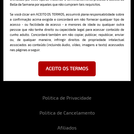
Bella da Semana por aqueles que não cumpram tais requisitos.
Cadastre-se e receba a mais
deliciosa newsletter da internet
Se você clicar em ACEITO OS TERMOS, assumirá plena responsabilidade sobre
a confirmação acima exigida e concordará em não fornecer qualquer tipo de
acesso - ou facilidade de acesso - a menores de idade ou qualquer outra
pessoa que não tenha direito ou capacidade legal para acessar conteúdo de
cunho adulto. Concordará também em não copiar, publicar, republicar, enviar
ou, de qualquer maneira, infringir direitos de propriedade intelectual
associados ao conteúdo (incluindo áudio, vídeo, imagens e texto) acessados
nas páginas a seguir.
Ao se cadastrar, você concorda em receber emails da Bella da Semana
e aceita nossos termos de uso da web e política de privacidade e
cookies.
ACEITO OS TERMOS
Politica de Privacidade
Politica de Cancelamento
Afiliados