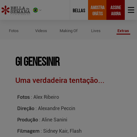
AMOSTRA
ASSINE
BELLAS
GRÁTIS
AGORA
Créditos do Ensaio de Gi Genesinir
Fotos
Videos
Making Of
Lives
Extras
Gi Genesinir
Uma verdadeira tentação...
Fotos
: Alex Ribeiro
Direção
: Alexandre Peccin
Produção
: Aline Sanini
Filmagem
: Sidney Kair, Flash