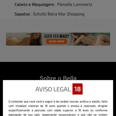
Cabelo e Maquiagem
: Pâmella Lummertz
Sapatos
: Schultz Beira Mar Shopping
Sobre o Bella
AVISO LEGAL
18
O Bella da Semana é a maior e mais longeva revista masculina digital
do Brasil, com ensaios fotográficos e vídeos exclusivos de alta
qualidade, além de conteúdo editorial sobre saúde, esportes, moda,
comportamento, relacionamentos, tecnologia e erotismo.
O conteúdo que você verá a seguir é de caráter sexual, erótico e adulto, feito
com modelos maiores de 18 anos quando o ensaio é realizado, dirigido
Saiba mais
especificamente a pessoas com idade superior a 18 anos ou conforme
legislação de seu país, legalmente responsáveis e que não se sintam