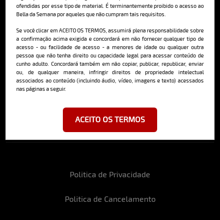
ofendidas por esse tipo de material. É terminantemente proibido o acesso ao
Bella da Semana por aqueles que não cumpram tais requisitos.
Cadastre-se e receba a mais
Se você clicar em ACEITO OS TERMOS, assumirá plena responsabilidade sobre
deliciosa newsletter da internet
a confirmação acima exigida e concordará em não fornecer qualquer tipo de
acesso - ou facilidade de acesso - a menores de idade ou qualquer outra
pessoa que não tenha direito ou capacidade legal para acessar conteúdo de
cunho adulto. Concordará também em não copiar, publicar, republicar, enviar
ou, de qualquer maneira, infringir direitos de propriedade intelectual
associados ao conteúdo (incluindo áudio, vídeo, imagens e texto) acessados
nas páginas a seguir.
Ao se cadastrar, você concorda em receber emails da Bella da Semana
e aceita nossos termos de uso da web e política de privacidade e
cookies.
ACEITO OS TERMOS
Politica de Privacidade
Politica de Cancelamento