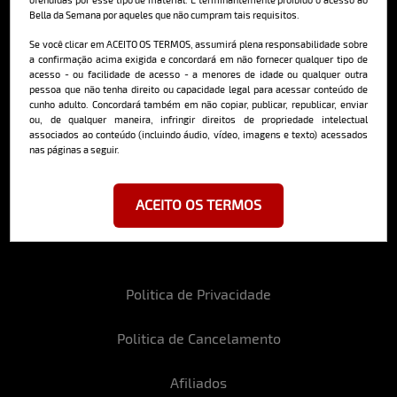
Bella da Semana por aqueles que não cumpram tais requisitos.
Cadastre-se e receba a mais
Se você clicar em ACEITO OS TERMOS, assumirá plena responsabilidade sobre
deliciosa newsletter da internet
a confirmação acima exigida e concordará em não fornecer qualquer tipo de
acesso - ou facilidade de acesso - a menores de idade ou qualquer outra
pessoa que não tenha direito ou capacidade legal para acessar conteúdo de
cunho adulto. Concordará também em não copiar, publicar, republicar, enviar
ou, de qualquer maneira, infringir direitos de propriedade intelectual
associados ao conteúdo (incluindo áudio, vídeo, imagens e texto) acessados
nas páginas a seguir.
Ao se cadastrar, você concorda em receber emails da Bella da Semana
e aceita nossos termos de uso da web e política de privacidade e
cookies.
ACEITO OS TERMOS
Politica de Privacidade
Politica de Cancelamento
Afiliados