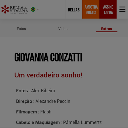
AMOSTRA
ASSINE
BELLAS
GRÁTIS
AGORA
Créditos do Ensaio de Giovanna Co
Fotos
Videos
Extras
Giovanna Conzatti
Um verdadeiro sonho!
Fotos
: Alex Ribeiro
Direção
: Alexandre Peccin
Filmagem
: Flash
Cabelo e Maquiagem
: Pâmella Lummertz