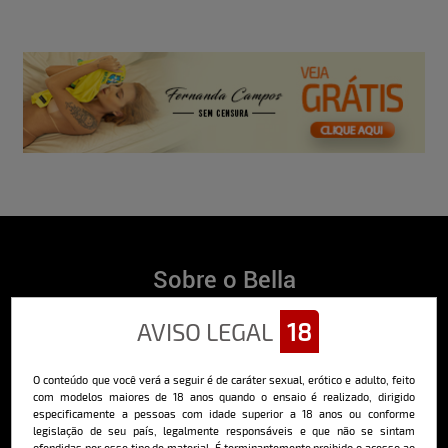
Sobre o Bella
O Bella da Semana é a maior e mais longeva revista masculina digital
AVISO LEGAL
18
do Brasil, com ensaios fotográficos e vídeos exclusivos de alta
qualidade, além de conteúdo editorial sobre saúde, esportes, moda,
comportamento, relacionamentos, tecnologia e erotismo.
O conteúdo que você verá a seguir é de caráter sexual, erótico e adulto, feito
Saiba mais
com modelos maiores de 18 anos quando o ensaio é realizado, dirigido
especificamente a pessoas com idade superior a 18 anos ou conforme
legislação de seu país, legalmente responsáveis e que não se sintam
ofendidas por esse tipo de material. É terminantemente proibido o acesso ao