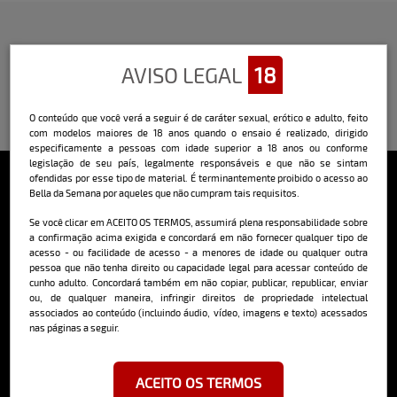
AVISO LEGAL
18
O conteúdo que você verá a seguir é de caráter sexual, erótico e adulto, feito
com modelos maiores de 18 anos quando o ensaio é realizado, dirigido
especificamente a pessoas com idade superior a 18 anos ou conforme
legislação de seu país, legalmente responsáveis e que não se sintam
ofendidas por esse tipo de material. É terminantemente proibido o acesso ao
Bella da Semana por aqueles que não cumpram tais requisitos.
Sobre o Bella
Se você clicar em ACEITO OS TERMOS, assumirá plena responsabilidade sobre
a confirmação acima exigida e concordará em não fornecer qualquer tipo de
O Bella da Semana é a maior e mais longeva revista masculina digital
do Brasil, com ensaios fotográficos e vídeos exclusivos de alta
acesso - ou facilidade de acesso - a menores de idade ou qualquer outra
qualidade, além de conteúdo editorial sobre saúde, esportes, moda,
pessoa que não tenha direito ou capacidade legal para acessar conteúdo de
comportamento, relacionamentos, tecnologia e erotismo.
cunho adulto. Concordará também em não copiar, publicar, republicar, enviar
ou, de qualquer maneira, infringir direitos de propriedade intelectual
Saiba mais
associados ao conteúdo (incluindo áudio, vídeo, imagens e texto) acessados
nas páginas a seguir.
Cadastre-se e receba a mais
ACEITO OS TERMOS