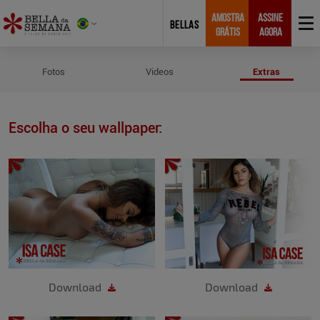
AMOSTRA
ASSINE
BELLAS
GRÁTIS
AGORA
Wallpapers de Isa Case
Fotos
Videos
Extras
Escolha o seu wallpaper:
Download
Download